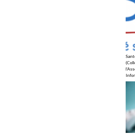
Santé
(Coll
l’As
Infor