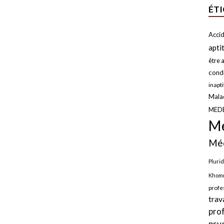
ÉT
Accid
apti
être a
condi
inapt
Malad
MED
Mé
Méd
Plurid
Khomr
profe
trav
pro
psy