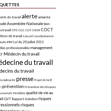
IQUETTES
alerte
amiante
ents du travail
tude
Assemblée Nationale
bien-
COCT
u travail
CFE-CGC
CGT
CNOM
tions de travail
Conseil Constitutionnel
Loi du 20 juillet 2011
itude
IPRP
management
ies professionnelles
Médecin du travail
EF
decine du travail
ecins du travail
presse
isciplinarité
Projet de loi El
prévention
Prévention des Risques
i
qualité de vie au
ssionnels
Pénibilité
risques
ail
QVT
Rapport Issindou
risques
fessionnels
chosociaux