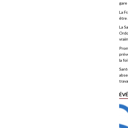
gare
La F
être 
La Sa
Ordo
vrai
Promo
prév
la fo
Santé
abse
trava
ÉV