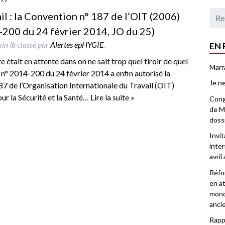
ail : la Convention n° 187 de l’OIT (2006)
14-200 du 24 février 2014, JO du 25)
min
classé par
Alertes epHYGIE
.
EN 
&
e était en attente dans on ne sait trop quel tiroir de quel
Marr
n° 2014-200 du 24 février 2014 a enfin autorisé la
Je ne
187 de l’Organisation Internationale du Travail (OIT)
ur la Sécurité et la Santé…
Lire la suite »
Congr
de Ma
doss
Invi
inter
avril
Réfor
en at
mond
anci
Rappo