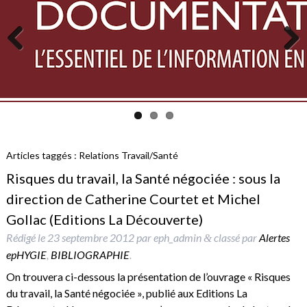
Previous
Next
Articles taggés :
Relations Travail/Santé
Risques du travail, la Santé négociée : sous la
direction de Catherine Courtet et Michel
Gollac (Editions La Découverte)
Rédigé le
23 septembre 2012
par
eph_admin
classé par
Alertes
&
epHYGIE
,
BIBLIOGRAPHIE
.
On trouvera ci-dessous la présentation de l’ouvrage « Risques
du travail, la Santé négociée », publié aux Editions La