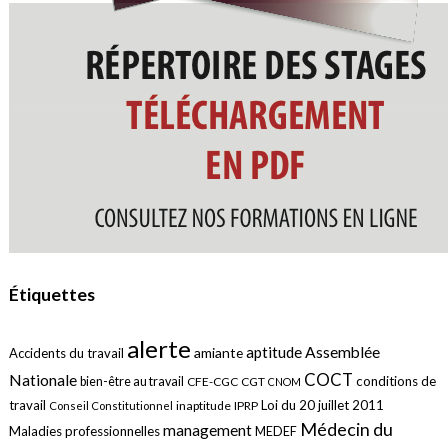
Étiquettes
alerte
aptitude
Assemblée
amiante
Accidents du travail
COCT
Nationale
conditions de
bien-être au travail
CFE-CGC
CGT
CNOM
travail
Loi du 20 juillet 2011
inaptitude
IPRP
Conseil Constitutionnel
Médecin du
management
Maladies professionnelles
MEDEF