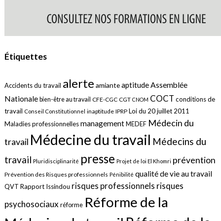
Étiquettes
alerte
aptitude
Assemblée
amiante
Accidents du travail
COCT
Nationale
conditions de
bien-être au travail
CFE-CGC
CGT
CNOM
travail
Loi du 20 juillet 2011
inaptitude
IPRP
Conseil Constitutionnel
Médecin du
management
Maladies professionnelles
MEDEF
Médecine du travail
Médecins du
travail
presse
travail
prévention
Pluridisciplinarité
Projet de loi El Khomri
qualité de vie au travail
Prévention des Risques professionnels
Pénibilité
risques
risques professionnels
QVT
Rapport Issindou
Réforme de la
psychosociaux
réforme