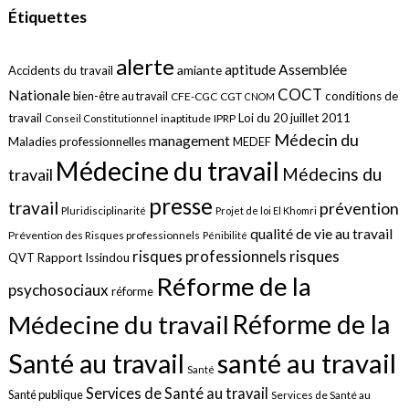
Étiquettes
alerte
aptitude
Assemblée
amiante
Accidents du travail
COCT
Nationale
conditions de
bien-être au travail
CFE-CGC
CGT
CNOM
travail
Loi du 20 juillet 2011
inaptitude
IPRP
Conseil Constitutionnel
Médecin du
management
Maladies professionnelles
MEDEF
Médecine du travail
Médecins du
travail
presse
travail
prévention
Pluridisciplinarité
Projet de loi El Khomri
qualité de vie au travail
Prévention des Risques professionnels
Pénibilité
risques
risques professionnels
QVT
Rapport Issindou
Réforme de la
psychosociaux
réforme
Réforme de la
Médecine du travail
santé au travail
Santé au travail
Santé
Services de Santé au travail
Santé publique
Services de Santé au