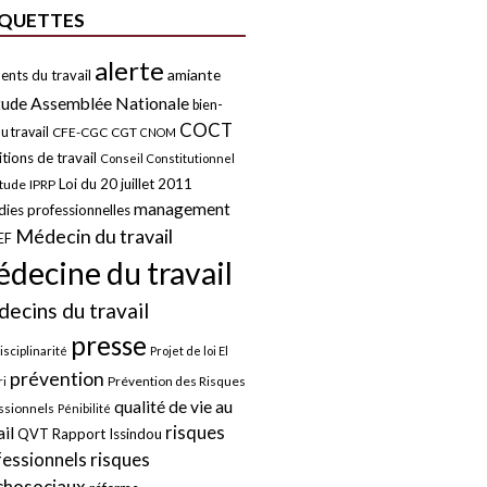
IQUETTES
alerte
amiante
ents du travail
tude
Assemblée Nationale
bien-
COCT
u travail
CFE-CGC
CGT
CNOM
tions de travail
Conseil Constitutionnel
Loi du 20 juillet 2011
itude
IPRP
management
ies professionnelles
Médecin du travail
EF
decine du travail
ecins du travail
presse
isciplinarité
Projet de loi El
prévention
Prévention des Risques
i
qualité de vie au
ssionnels
Pénibilité
risques
ail
QVT
Rapport Issindou
risques
fessionnels
chosociaux