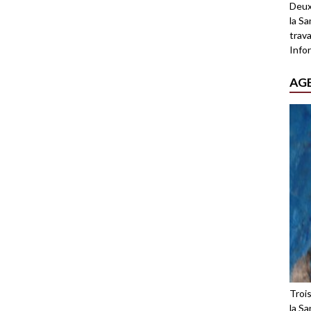
Deux
la Sa
trava
Infor
AG
Troi
la Sa