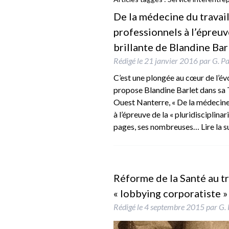
De la médecine du travail 
professionnels à l’épreuve
brillante de Blandine Barl
Rédigé le
21 janvier 2016
par
G. Pa
C’est une plongée au cœur de l’év
propose Blandine Barlet dans sa 
Ouest Nanterre, « De la médecine d
à l’épreuve de la « pluridisciplin
pages, ses nombreuses…
Lire la s
Réforme de la Santé au tr
« lobbying corporatiste »
Rédigé le
4 septembre 2015
par
G. 