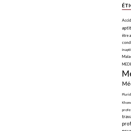
ÉT
Accid
apti
être a
condi
inapt
Malad
MED
Mé
Méd
Plurid
Khomr
profe
trav
pro
psy