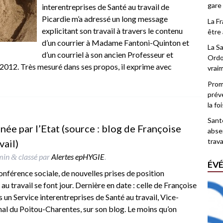
gare
interentreprises de Santé au travail de
Picardie m’a adressé un long message
La F
explicitant son travail à travers le contenu
être 
d’un courrier à Madame Fantoni-Quinton et
La Sa
d’un courriel à son ancien Professeur et
Ordo
 2012. Très mesuré dans ses propos, il exprime avec
vrai
Promo
prév
la fo
Santé
inée par l’Etat (source : blog de Françoise
abse
trava
ail)
min
classé par
Alertes epHYGIE
.
&
ÉV
onférence sociale, de nouvelles prises de position
au travail se font jour. Dernière en date : celle de Françoise
un Service interentreprises de Santé au travail, Vice-
al du Poitou-Charentes, sur son blog. Le moins qu’on