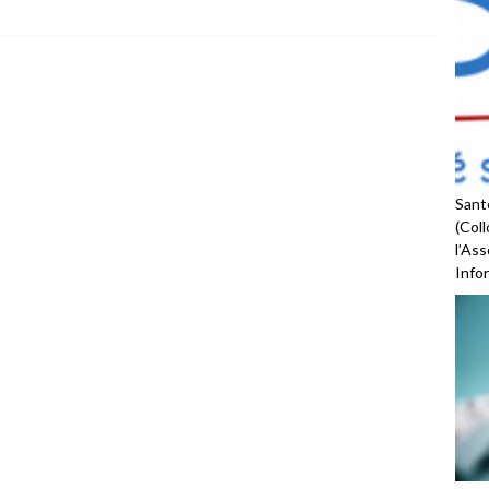
Santé
(Coll
l’As
Infor