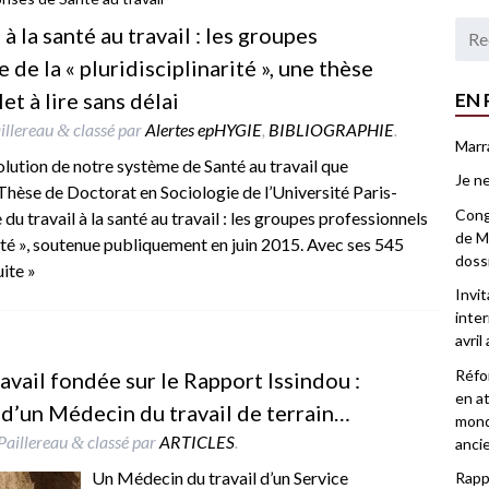
à la santé au travail : les groupes
 de la « pluridisciplinarité », une thèse
et à lire sans délai
EN 
illereau
classé par
Alertes epHYGIE
,
BIBLIOGRAPHIE
.
&
Marr
olution de notre système de Santé au travail que
Je ne
Thèse de Doctorat en Sociologie de l’Université Paris-
Congr
u travail à la santé au travail : les groupes professionnels
de Ma
arité », soutenue publiquement en juin 2015. Avec ses 545
doss
uite »
Invi
inter
avril
Réfor
avail fondée sur le Rapport Issindou :
en at
 d’un Médecin du travail de terrain…
mond
Paillereau
classé par
ARTICLES
.
&
anci
Un Médecin du travail d’un Service
Rappo