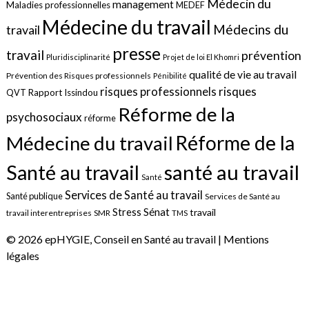
Médecin du
management
Maladies professionnelles
MEDEF
Médecine du travail
Médecins du
travail
presse
travail
prévention
Pluridisciplinarité
Projet de loi El Khomri
qualité de vie au travail
Prévention des Risques professionnels
Pénibilité
risques
risques professionnels
QVT
Rapport Issindou
Réforme de la
psychosociaux
réforme
Réforme de la
Médecine du travail
santé au travail
Santé au travail
Santé
Services de Santé au travail
Santé publique
Services de Santé au
Sénat
Stress
travail
travail interentreprises
SMR
TMS
© 2026 epHYGIE, Conseil en Santé au travail |
Mentions
légales