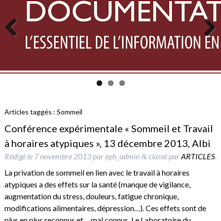
Previous
Next
Articles taggés :
Sommeil
Conférence expérimentale « Sommeil et Travail
à horaires atypiques », 13 décembre 2013, Albi
Rédigé le
7 novembre 2013
par
eph_admin
classé par
ARTICLES
.
&
La privation de sommeil en lien avec le travail à horaires
atypiques a des effets sur la santé (manque de vigilance,
augmentation du stress, douleurs, fatigue chronique,
modifications alimentaires, dépression…). Ces effets sont de
plus en plus reconnus et… mal connus. Le Laboratoire du