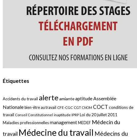
Étiquettes
alerte
aptitude
Assemblée
amiante
Accidents du travail
COCT
Nationale
conditions de
bien-être au travail
CFE-CGC
CGT
CNOM
travail
Loi du 20 juillet 2011
inaptitude
IPRP
Conseil Constitutionnel
Médecin du
management
Maladies professionnelles
MEDEF
Médecine du travail
Médecins du
travail