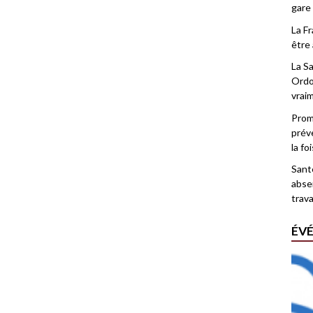
gare
La F
être 
La Sa
Ordo
vrai
Promo
prév
la fo
Santé
abse
trava
ÉV