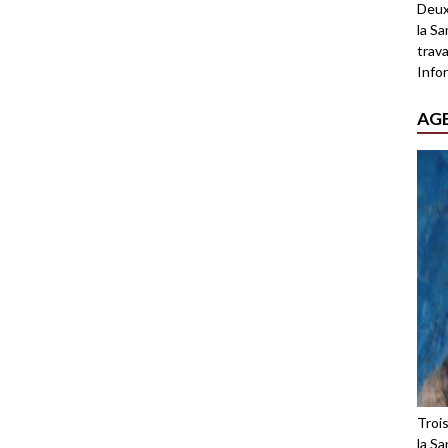
Deux
la Sa
trava
Infor
AG
Troi
la Sa