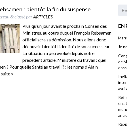
ebsamen : bientôt la fin du suspense
lereau
classé par
ARTICLES
.
&
EN 
Plus qu’un jour avant le prochain Conseil des
Ministres, au cours duquel François Rebsamen
Marr
officialisera sa démission. Nous allons donc
découvrir bientôt l’identité de son successeur.
Je ne
La situation a peu évolué depuis notre
Congr
précédent article, Ministère du travail : quel
de Ma
 ? Pour quelle Santé au travail ? : les noms d’Alain
doss
a suite »
Invi
inter
avril
Réfor
en at
mond
anci
Rappo