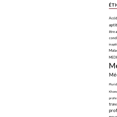
ÉT
Accid
apti
être a
condi
inapt
Malad
MED
Mé
Méd
Plurid
Khomr
profe
trav
pro
psy