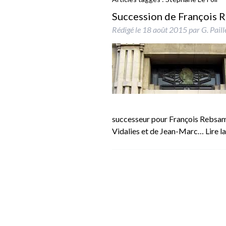
Succession de François R
Rédigé le
18 août 2015
par
G. Pail
successeur pour François Rebsamen
Vidalies et de Jean-Marc…
Lire l