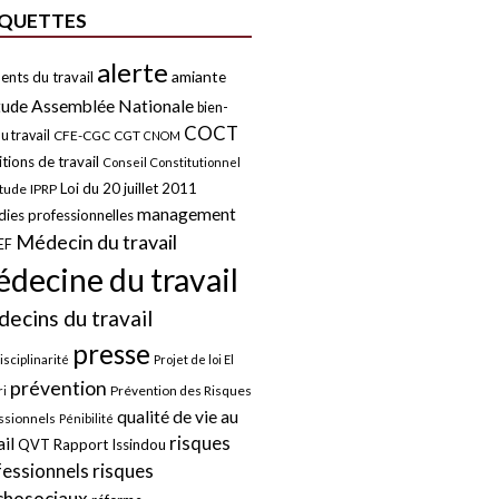
IQUETTES
alerte
amiante
ents du travail
tude
Assemblée Nationale
bien-
COCT
u travail
CFE-CGC
CGT
CNOM
tions de travail
Conseil Constitutionnel
Loi du 20 juillet 2011
itude
IPRP
management
ies professionnelles
Médecin du travail
EF
decine du travail
ecins du travail
presse
isciplinarité
Projet de loi El
prévention
Prévention des Risques
i
qualité de vie au
ssionnels
Pénibilité
risques
ail
QVT
Rapport Issindou
risques
fessionnels
chosociaux