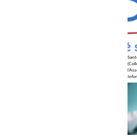
Santé
(Coll
l’As
Infor