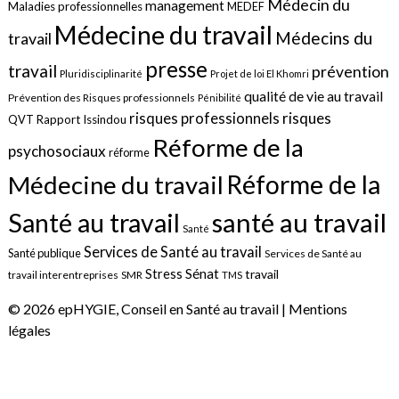
Médecin du
management
Maladies professionnelles
MEDEF
Médecine du travail
Médecins du
travail
presse
travail
prévention
Pluridisciplinarité
Projet de loi El Khomri
qualité de vie au travail
Prévention des Risques professionnels
Pénibilité
risques
risques professionnels
QVT
Rapport Issindou
Réforme de la
psychosociaux
réforme
Réforme de la
Médecine du travail
santé au travail
Santé au travail
Santé
Services de Santé au travail
Santé publique
Services de Santé au
Sénat
Stress
travail
travail interentreprises
SMR
TMS
© 2026 epHYGIE, Conseil en Santé au travail |
Mentions
légales