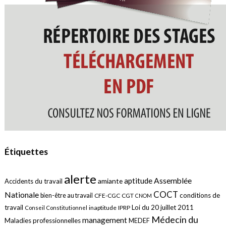
Étiquettes
alerte
aptitude
Assemblée
amiante
Accidents du travail
COCT
Nationale
conditions de
bien-être au travail
CFE-CGC
CGT
CNOM
travail
Loi du 20 juillet 2011
inaptitude
IPRP
Conseil Constitutionnel
Médecin du
management
Maladies professionnelles
MEDEF