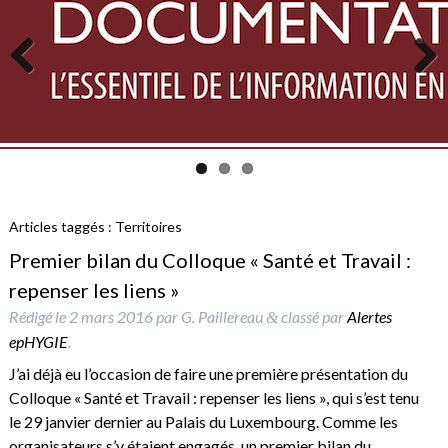
Previous
Next
Articles taggés :
Territoires
Premier bilan du Colloque « Santé et Travail :
repenser les liens »
Rédigé le
2 mars 2016
par
G. Paillereau
classé par
Alertes
&
epHYGIE
.
J’ai déjà eu l’occasion de faire une première présentation du
Colloque « Santé et Travail : repenser les liens », qui s’est tenu
le 29 janvier dernier au Palais du Luxembourg. Comme les
organisateurs s’y étaient engagés, un premier bilan du