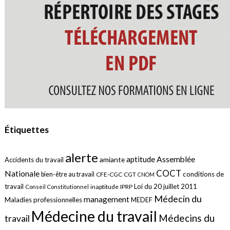
Étiquettes
alerte
aptitude
Assemblée
amiante
Accidents du travail
COCT
Nationale
conditions de
bien-être au travail
CFE-CGC
CGT
CNOM
travail
Loi du 20 juillet 2011
inaptitude
IPRP
Conseil Constitutionnel
Médecin du
management
Maladies professionnelles
MEDEF
Médecine du travail
Médecins du
travail