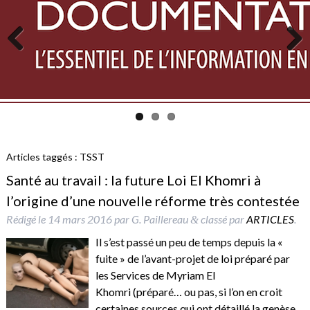
Previous
Next
Articles taggés :
TSST
Santé au travail : la future Loi El Khomri à
l’origine d’une nouvelle réforme très contestée
Rédigé le
14 mars 2016
par
G. Paillereau
classé par
ARTICLES
.
&
Il s’est passé un peu de temps depuis la «
fuite » de l’avant-projet de loi préparé par
les Services de Myriam El
Khomri (préparé… ou pas, si l’on en croit
certaines sources qui ont détaillé la genèse