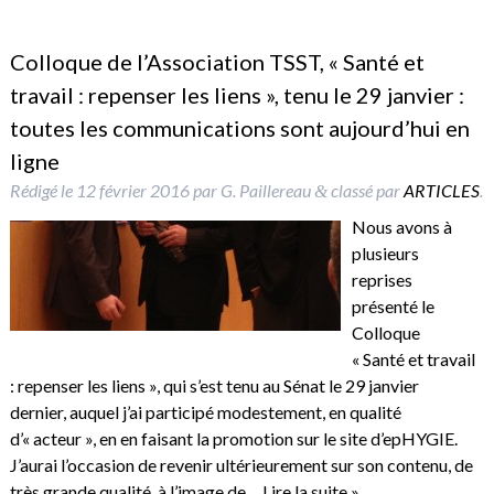
Colloque de l’Association TSST, « Santé et
travail : repenser les liens », tenu le 29 janvier :
toutes les communications sont aujourd’hui en
ligne
Rédigé le
12 février 2016
par
G. Paillereau
classé par
ARTICLES
.
&
Nous avons à
plusieurs
reprises
présenté le
Colloque
« Santé et travail
: repenser les liens », qui s’est tenu au Sénat le 29 janvier
dernier, auquel j’ai participé modestement, en qualité
d’« acteur », en en faisant la promotion sur le site d’epHYGIE.
J’aurai l’occasion de revenir ultérieurement sur son contenu, de
très grande qualité, à l’image de…
Lire la suite »