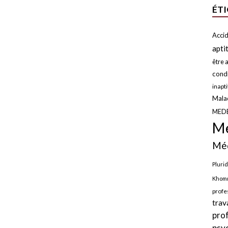
ÉT
Accid
apti
être a
condi
inapt
Malad
MED
Mé
Méd
Plurid
Khomr
profe
trav
pro
psy