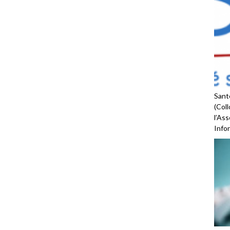
Santé
(Coll
l’As
Infor