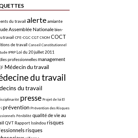
IQUETTES
alerte
amiante
ents du travail
tude
Assemblée Nationale
bien-
COCT
u travail
CFE-CGC
CGT
CNOM
tions de travail
Conseil Constitutionnel
Loi du 20 juillet 2011
itude
IPRP
management
ies professionnelles
Médecin du travail
EF
decine du travail
ecins du travail
presse
isciplinarité
Projet de loi El
prévention
Prévention des Risques
i
qualité de vie au
ssionnels
Pénibilité
risques
ail
QVT
Rapport Issindou
risques
fessionnels
chosociaux