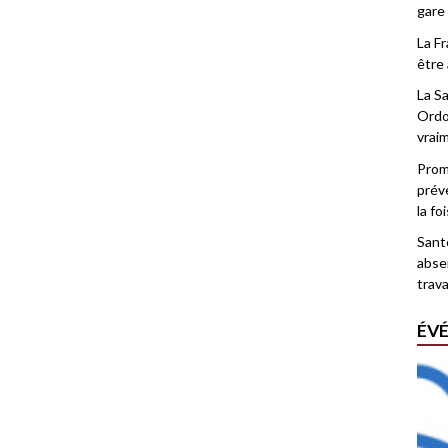
gare
La F
être 
La Sa
Ordo
vrai
Promo
prév
la fo
Santé
abse
trava
ÉV