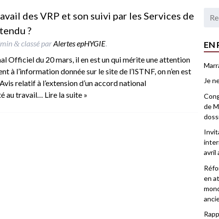
ravail des VRP et son suivi par les Services de
étendu ?
dmin
classé par
Alertes epHYGIE
.
EN 
&
al Officiel du 20 mars, il en est un qui mérite une attention
Marr
nt à l’information donnée sur le site de l’ISTNF, on n’en est
Je ne
 Avis relatif à l’extension d’un accord national
nté au travail…
Lire la suite »
Congr
de Ma
doss
Invi
inter
avril
Réfor
en at
mond
anci
Rappo