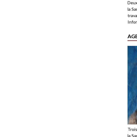
Deux
la Sa
trava
Infor
AG
Troi
la Sa