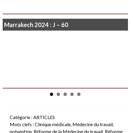
Marrakech 2024 : J – 60
Je ne vois rien que le soleil qui poudroie…
Catégorie :
ARTICLES
Mots clefs :
Clinique médicale
,
Médecine du travail
,
prévention
,
Réforme de la Médecine du travail
,
Réforme