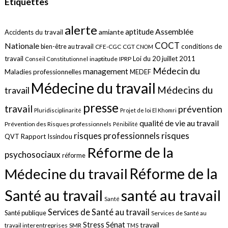
Étiquettes
alerte
aptitude
Assemblée
amiante
Accidents du travail
COCT
Nationale
conditions de
bien-être au travail
CFE-CGC
CGT
CNOM
travail
Loi du 20 juillet 2011
inaptitude
IPRP
Conseil Constitutionnel
Médecin du
management
Maladies professionnelles
MEDEF
Médecine du travail
Médecins du
travail
presse
travail
prévention
Pluridisciplinarité
Projet de loi El Khomri
qualité de vie au travail
Prévention des Risques professionnels
Pénibilité
risques
risques professionnels
QVT
Rapport Issindou
Réforme de la
psychosociaux
réforme
Réforme de la
Médecine du travail
santé au travail
Santé au travail
Santé
Services de Santé au travail
Santé publique
Services de Santé au
Sénat
Stress
travail
travail interentreprises
SMR
TMS