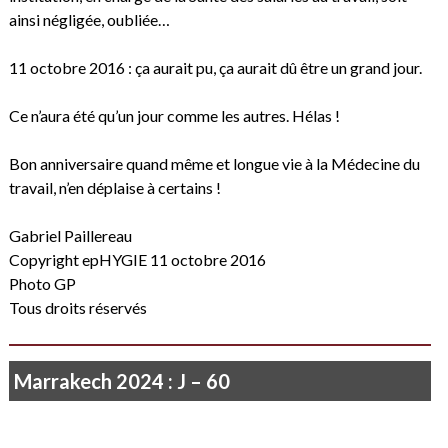
ainsi négligée, oubliée…
11 octobre 2016 : ça aurait pu, ça aurait dû être un grand jour.
Ce n’aura été qu’un jour comme les autres. Hélas !
Bon anniversaire quand même et longue vie à la Médecine du
travail, n’en déplaise à certains !
Gabriel Paillereau
Copyright epHYGIE 11 octobre 2016
Photo GP
Tous droits réservés
Marrakech 2024 : J – 60
Je ne vois rien que le soleil qui poudroie…