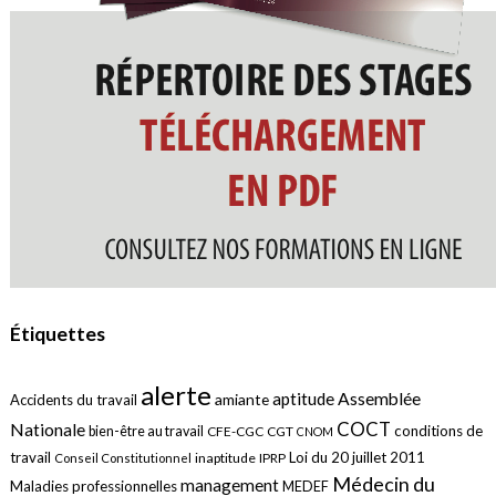
Étiquettes
alerte
aptitude
Assemblée
amiante
Accidents du travail
COCT
Nationale
conditions de
bien-être au travail
CFE-CGC
CGT
CNOM
travail
Loi du 20 juillet 2011
inaptitude
IPRP
Conseil Constitutionnel
Médecin du
management
Maladies professionnelles
MEDEF