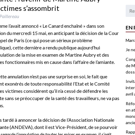
 victimes s’assombrit
Paillereau
e l’avait annoncé « Le Canard enchaîné » dans son
EN 
ion du mercredi 15 mai, en anticipant la décision de la Cour
pel de Paris (ce qui pose un sérieux problème
Marr
dique), cette dernière a rendu publique aujourd’hui
Je ne
nulation de la mise en examen de Martine Aubry et des
Congr
es fonctionnaires mis en cause dans l’affaire de l’amiante.
de Ma
doss
ette annulation n’est pas une surprise en soi, le fait que
Invi
nt exonérés de toute responsabilité l’Etat et le Comité
inter
 victimes considèrent qu’il n’a cessé de défendre les
avril
nte sans se préoccuper de la santé des travailleurs, ne va pas
Réfor
s.
en at
mond
as tardé à annoncer la décision de l’Association Nationale
anci
ante (ANDEVA), dont il est Vice-Président, de se pourvoir
Rappo
egarde l’annulation de toutes les mises en examen, il s’agit