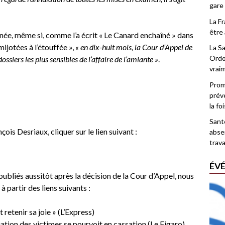
gare
La F
être 
minée, même si, comme l’a écrit « Le Canard enchaîné » dans
mijotées à l’étouffée »,
« en dix-huit mois, la Cour d’Appel de
La Sa
Ordo
dossiers les plus sensibles de l’affaire de l’amiante »
.
vrai
Promo
prév
la fo
Santé
ois Desriaux, cliquer sur le lien suivant :
abse
trava
ÉV
publiés aussitôt après la décision de la Cour d’Appel, nous
à partir des liens suivants :
retenir sa joie » (L’Express)
iation des victimes se pourvoit en cassation (Le Figaro)