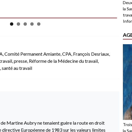
Deux
la Sa
trava
Infor
AG
A
,
Comité Permanent Amiante
,
CPA
,
François Desriaux
,
ravail
,
presse
,
Réforme de la Médecine du travail
,
,
santé au travail
de Martine Aubry ne tenaient guère la route en droit
Troi
e directive Européenne de 1983 sur les valeurs limites
la Sa