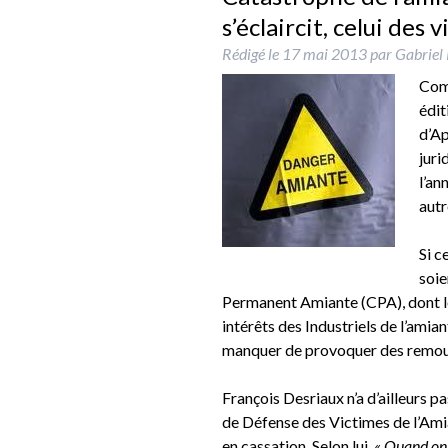
s’éclaircit, celui des
Rédigé le
17 mai 2013
par
Gabriel 
Comm
édit
d’Ap
juri
l’an
autr
Si c
soie
Permanent Amiante (CPA), dont les
intérêts des Industriels de l’amia
manquer de provoquer des remou
François Desriaux n’a d’ailleurs p
de Défense des Victimes de l’Ami
en cassation. Selon lui,
« Quand on r