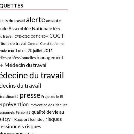
IQUETTES
alerte
amiante
ents du travail
tude
Assemblée Nationale
bien-
COCT
u travail
CFE-CGC
CGT
CNOM
tions de travail
Conseil Constitutionnel
Loi du 20 juillet 2011
itude
IPRP
management
ies professionnelles
Médecin du travail
EF
decine du travail
ecins du travail
presse
isciplinarité
Projet de loi El
prévention
Prévention des Risques
i
qualité de vie au
ssionnels
Pénibilité
risques
ail
QVT
Rapport Issindou
risques
fessionnels
chosociaux