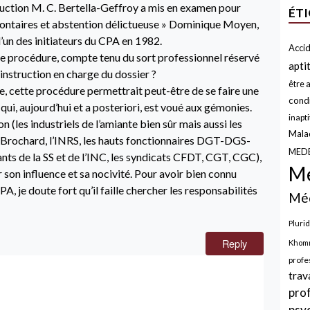
truction M. C. Bertella-Geffroy a mis en examen pour
ÉT
lontaires et abstention délictueuse » Dominique Moyen,
l’un des initiateurs du CPA en 1982.
Accid
te procédure, compte tenu du sort professionnel réservé
apti
’instruction en charge du dossier ?
être a
rme, cette procédure permettrait peut-être de se faire une
condi
qui, aujourd’hui et a posteriori, est voué aux gémonies.
inapt
(les industriels de l’amiante bien sûr mais aussi les
Malad
 Brochard, l’INRS, les hauts fonctionnaires DGT-DGS-
MED
nts de la SS et de l’INC, les syndicats CFDT, CGT, CGC),
Mé
 son influence et sa nocivité. Pour avoir bien connu
A, je doute fort qu’il faille chercher les responsabilités
Méd
Plurid
Reply
Khomr
profe
trav
pro
psy