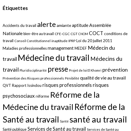
Étiquettes
alerte
aptitude
Assemblée
amiante
Accidents du travail
COCT
Nationale
conditions de
bien-être au travail
CFE-CGC
CGT
CNOM
travail
Loi du 20 juillet 2011
inaptitude
IPRP
Conseil Constitutionnel
Médecin du
management
Maladies professionnelles
MEDEF
Médecine du travail
Médecins du
travail
presse
travail
prévention
Pluridisciplinarité
Projet de loi El Khomri
qualité de vie au travail
Prévention des Risques professionnels
Pénibilité
risques
risques professionnels
QVT
Rapport Issindou
Réforme de la
psychosociaux
réforme
Réforme de la
Médecine du travail
santé au travail
Santé au travail
Santé
Services de Santé au travail
Santé publique
Services de Santé au