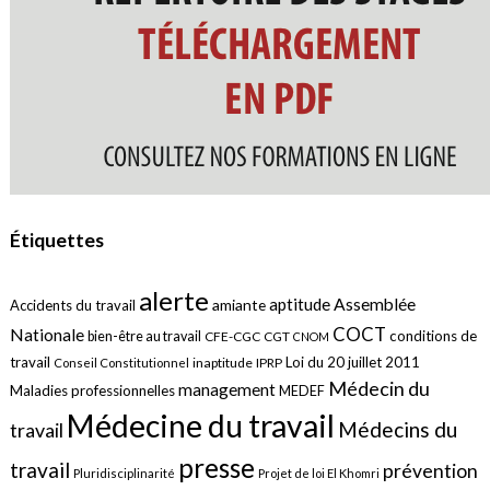
Étiquettes
alerte
aptitude
Assemblée
amiante
Accidents du travail
COCT
Nationale
conditions de
bien-être au travail
CFE-CGC
CGT
CNOM
travail
Loi du 20 juillet 2011
inaptitude
IPRP
Conseil Constitutionnel
Médecin du
management
Maladies professionnelles
MEDEF
Médecine du travail
Médecins du
travail
presse
travail
prévention
Pluridisciplinarité
Projet de loi El Khomri