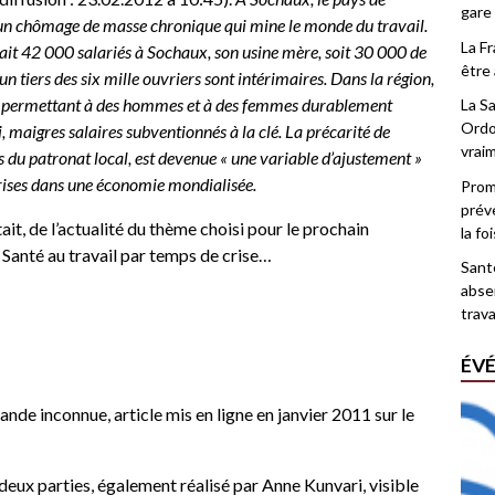
gare
’un chômage de masse chronique qui mine le monde du travail.
La F
ait 42 000 salariés à Sochaux, son usine mère, soit 30 000 de
être 
 un tiers des six mille ouvriers sont intérimaires. Dans la région,
uri, permettant à des hommes et à des femmes durablement
La Sa
Ordo
, maigres salaires subventionnés à la clé. La précarité de
vrai
s du patronat local, est devenue « une variable d’ajustement »
prises dans une économie mondialisée.
Promo
prév
était, de l’actualité du thème choisi pour le prochain
la fo
Santé au travail par temps de crise
…
Santé
abse
trava
ÉV
grande inconnue
, article mis en ligne en janvier 2011 sur le
n deux parties, également réalisé par Anne Kunvari, visible