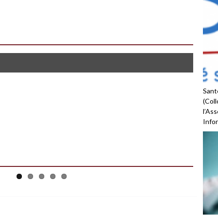
Santé
(Coll
l’As
Infor