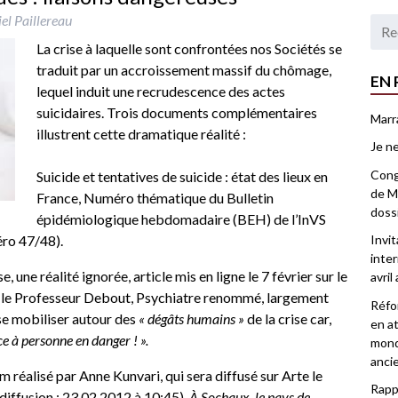
el Paillereau
La crise à laquelle sont confrontées nos Sociétés se
traduit par un accroissement massif du chômage,
EN 
lequel induit une recrudescence des actes
suicidaires. Trois documents complémentaires
Marr
illustrent cette dramatique réalité :
Je ne
Congr
Suicide et tentatives de suicide : état des lieux en
de Ma
France
, Numéro thématique du Bulletin
doss
épidémiologique hebdomadaire (BEH) de l’
InVS
ro 47/48).
Invi
inter
se, une réalité ignorée
, article mis en ligne le 7 février sur le
avril
r le Professeur Debout, Psychiatre renommé, largement
Réfor
e se mobiliser autour des
« dégâts humains »
de la crise car,
en at
ce à personne en danger ! ».
mond
anci
ilm réalisé par Anne Kunvari, qui sera diffusé sur Arte le
Rappo
diffusion : 23.02.2012 à 10:45).
À Sochaux, le pays de