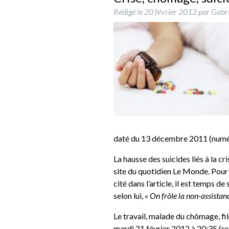
Rédigé le
20 février 2012
par
Gabri
daté du 13 décembre 2011 (numé
La hausse des suicides liés à la cri
site du quotidien Le Monde. Pou
cité dans l’article, il est temps d
selon lui,
« On frôle la non-assistan
Le travail, malade du chômage
, f
mardi 21 février 2012 à 20:35 (re