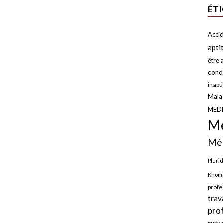
ÉT
Accid
apti
être a
condi
inapt
Malad
MED
Mé
Méd
Plurid
Khomr
profe
trav
pro
psy