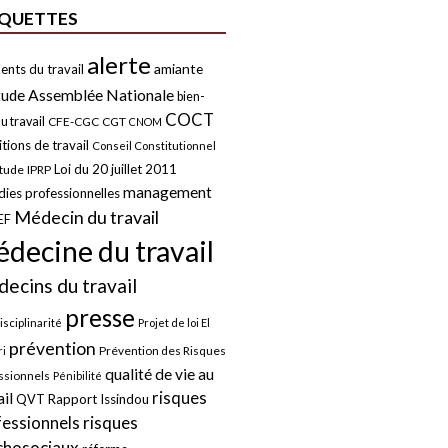
IQUETTES
alerte
amiante
ents du travail
tude
Assemblée Nationale
bien-
COCT
u travail
CFE-CGC
CGT
CNOM
tions de travail
Conseil Constitutionnel
Loi du 20 juillet 2011
itude
IPRP
management
ies professionnelles
Médecin du travail
EF
decine du travail
ecins du travail
presse
isciplinarité
Projet de loi El
prévention
Prévention des Risques
i
qualité de vie au
ssionnels
Pénibilité
risques
ail
QVT
Rapport Issindou
risques
fessionnels
chosociaux