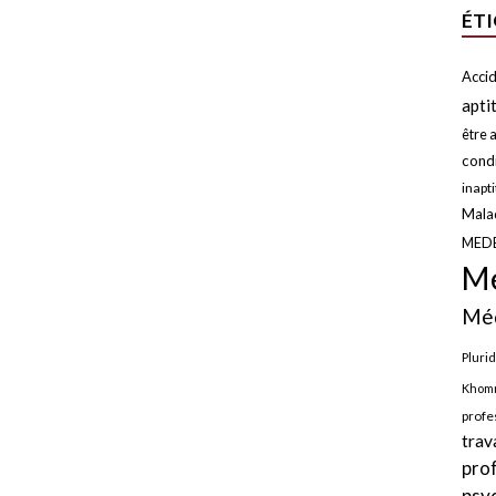
ÉT
Accid
apti
être a
condi
inapt
Malad
MED
Mé
Méd
Plurid
Khomr
profe
trav
pro
psy