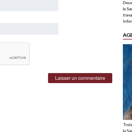
Deux
la Sa
trava
Infor
AG
Troi
la Sa