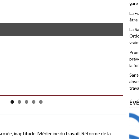
gare
La F
être 
La Sa
Ordo
vrai
Promo
prév
la fo
Santé
abse
trava
ÉV
Armée
,
inaptitude
,
Médecine du travail
,
Réforme de la