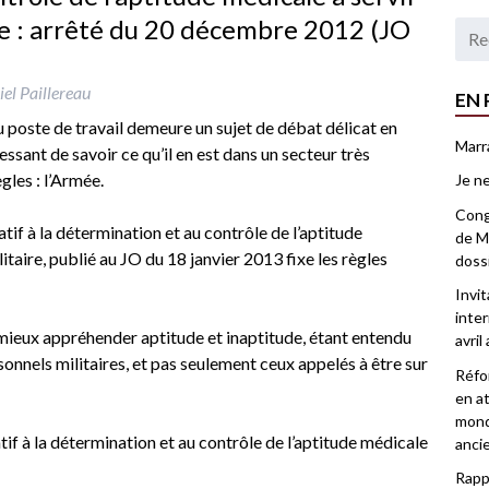
re : arrêté du 20 décembre 2012 (JO
el Paillereau
EN 
u poste de travail demeure un sujet de débat délicat en
Marr
éressant de savoir ce qu’il en est dans un secteur très
ègles : l’Armée.
Je ne
Congr
if à la détermination et au contrôle de l’aptitude
de Ma
itaire, publié au JO du 18 janvier 2013 fixe les règles
doss
Invi
inter
mieux appréhender aptitude et inaptitude, étant entendu
avril
sonnels militaires, et pas seulement ceux appelés à être sur
Réfor
en at
mond
f à la détermination et au contrôle de l’aptitude médicale
anci
Rappo