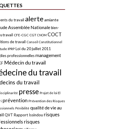
IQUETTES
alerte
amiante
ents du travail
tude
Assemblée Nationale
bien-
COCT
u travail
CFE-CGC
CGT
CNOM
tions de travail
Conseil Constitutionnel
Loi du 20 juillet 2011
itude
IPRP
management
ies professionnelles
Médecin du travail
EF
decine du travail
ecins du travail
presse
isciplinarité
Projet de loi El
prévention
Prévention des Risques
i
qualité de vie au
ssionnels
Pénibilité
risques
ail
QVT
Rapport Issindou
risques
fessionnels
chosociaux