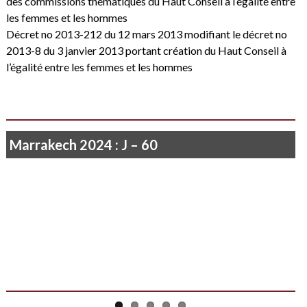
des commissions thématiques du Haut Conseil à l’égalité entre
les femmes et les hommes
Décret no 2013-212 du 12 mars 2013 modifiant le décret no
2013-8 du 3 janvier 2013 portant création du Haut Conseil à
l’égalité entre les femmes et les hommes
Marrakech 2024 : J – 60
Je ne vois rien que le soleil qui poudroie…