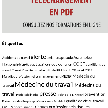
Étiquettes
alerte
aptitude
Assemblée
amiante
Accidents du travail
COCT
Nationale
conditions de
bien-être au travail
CFE-CGC
CGT
CNOM
travail
Loi du 20 juillet 2011
inaptitude
IPRP
Conseil Constitutionnel
Médecin du
management
Maladies professionnelles
MEDEF
Médecine du travail
Médecins du
travail
presse
travail
prévention
Pluridisciplinarité
Projet de loi El Khomri
qualité de vie au travail
Prévention des Risques professionnels
Pénibilité
risques
risques professionnels
QVT
Rapport Issindou