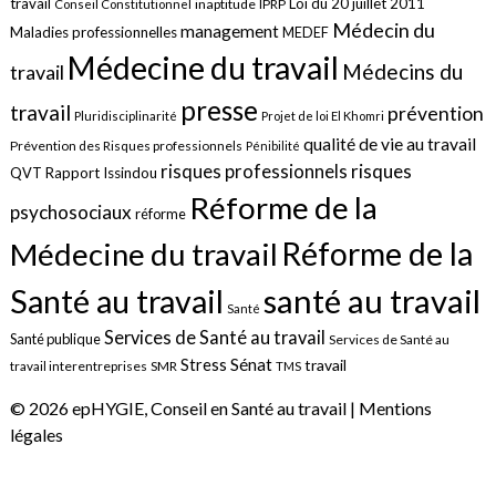
travail
Loi du 20 juillet 2011
inaptitude
IPRP
Conseil Constitutionnel
Médecin du
management
Maladies professionnelles
MEDEF
Médecine du travail
Médecins du
travail
presse
travail
prévention
Pluridisciplinarité
Projet de loi El Khomri
qualité de vie au travail
Prévention des Risques professionnels
Pénibilité
risques
risques professionnels
QVT
Rapport Issindou
Réforme de la
psychosociaux
réforme
Réforme de la
Médecine du travail
santé au travail
Santé au travail
Santé
Services de Santé au travail
Santé publique
Services de Santé au
Sénat
Stress
travail
travail interentreprises
SMR
TMS
© 2026 epHYGIE, Conseil en Santé au travail |
Mentions
légales