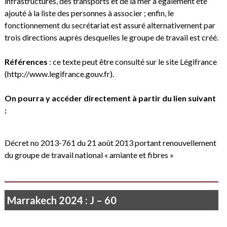
infrastructures, des transports et de la mer a également été
ajouté à la liste des personnes à associer ; enfin, le
fonctionnement du secrétariat est assuré alternativement par
trois directions auprès desquelles le groupe de travail est créé.
.
Références
: ce texte peut être consulté sur le site Légifrance
(
http://www.legifrance.gouv.fr
).
.
On pourra y accéder directement à partir du lien suivant
:
.
Décret no 2013-761 du 21 août 2013 portant renouvellement
du groupe de travail national « amiante et fibres »
.
Marrakech 2024 : J – 60
Je ne vois rien que le soleil qui poudroie…