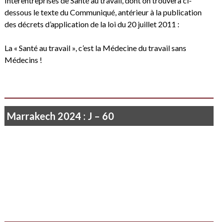
Interentreprises de Santé au travail, dont on trouvera ci-
dessous le texte du Communiqué, antérieur à la publication
des décrets d’application de la loi du 20 juillet 2011 :
La « Santé au travail », c’est la Médecine du travail sans
Médecins !
Marrakech 2024 : J – 60
Je ne vois rien que le soleil qui poudroie…