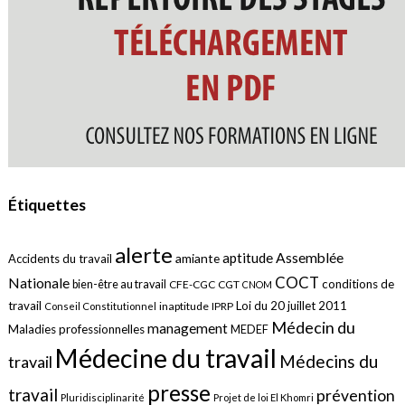
Étiquettes
alerte
aptitude
Assemblée
amiante
Accidents du travail
COCT
Nationale
conditions de
bien-être au travail
CFE-CGC
CGT
CNOM
travail
Loi du 20 juillet 2011
inaptitude
IPRP
Conseil Constitutionnel
Médecin du
management
Maladies professionnelles
MEDEF
Médecine du travail
Médecins du
travail
presse
travail
prévention
Pluridisciplinarité
Projet de loi El Khomri