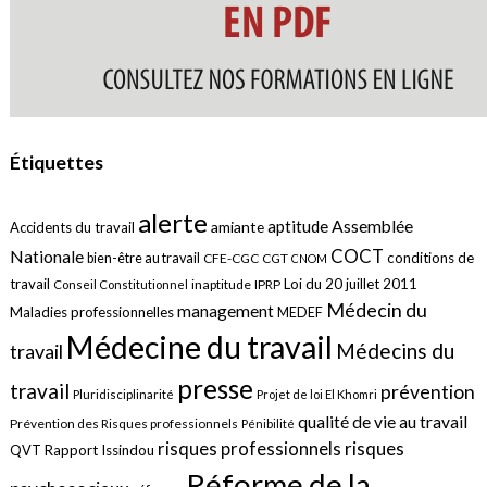
Étiquettes
alerte
aptitude
Assemblée
amiante
Accidents du travail
COCT
Nationale
conditions de
bien-être au travail
CFE-CGC
CGT
CNOM
travail
Loi du 20 juillet 2011
inaptitude
IPRP
Conseil Constitutionnel
Médecin du
management
Maladies professionnelles
MEDEF
Médecine du travail
Médecins du
travail
presse
travail
prévention
Pluridisciplinarité
Projet de loi El Khomri
qualité de vie au travail
Prévention des Risques professionnels
Pénibilité
risques
risques professionnels
QVT
Rapport Issindou
Réforme de la