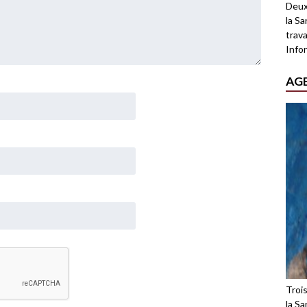
Deux
la Sa
trava
Infor
AG
Troi
la Sa