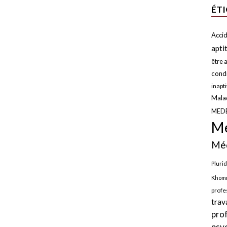
ÉT
Accid
apti
être a
condi
inapt
Malad
MED
Mé
Méd
Plurid
Khomr
profe
trav
pro
psy