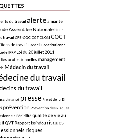
IQUETTES
alerte
amiante
ents du travail
tude
Assemblée Nationale
bien-
COCT
u travail
CFE-CGC
CGT
CNOM
tions de travail
Conseil Constitutionnel
Loi du 20 juillet 2011
itude
IPRP
management
ies professionnelles
Médecin du travail
EF
decine du travail
ecins du travail
presse
isciplinarité
Projet de loi El
prévention
Prévention des Risques
i
qualité de vie au
ssionnels
Pénibilité
risques
ail
QVT
Rapport Issindou
risques
fessionnels
chosociaux