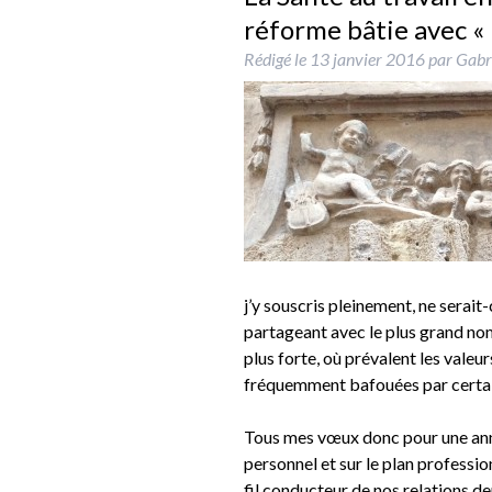
réforme bâtie avec «
Rédigé le
13 janvier 2016
par
Gabri
j’y souscris pleinement, ne serait
partageant avec le plus grand nom
plus forte, où prévalent les valeurs
fréquemment bafouées par certai
Tous mes vœux donc pour une année
personnel et sur le plan profession
fil conducteur de nos relations d