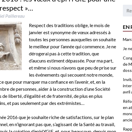
 respect »…
el Paillereau
Respect des traditions oblige, le mois de
EN 
janvier est synonyme de vœux adressés à
toutes les personnes auxquelles on souhaite
Marr
le meilleur pour l’année qui commence. Je ne
Je ne
dérogerai pas à cette tradition, que
Congr
d’aucuns estiment dépassée. Pour ma part,
de Ma
et même si nous n’avons que peu de prise sur
doss
les événements qui secouent notre monde,
Invi
-ce que pour marquer ma confiance en l’avenir, et, en la
inter
bre de personnes, aider à la construction d’une Société
avril
 de liberté, d’égalité et de fraternité, de plus en plus
Réfor
ns, et pas seulement par des extrémistes…
en at
mond
 2016 que je souhaite riche de satisfactions, sur le plan
anci
nel, en n’ignorant pas que, s’agissant de la Santé au travail,
Rappo
epuis la création d’epHYGIE, et, pour beaucoup, depuis mon