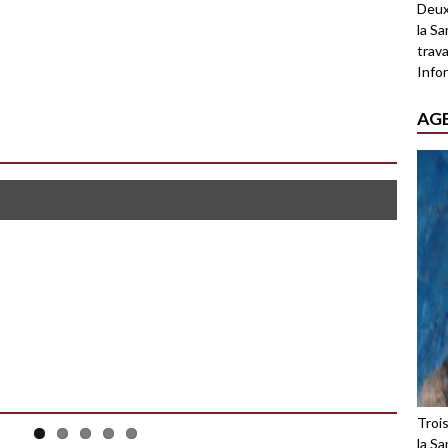
Deux
la Sa
trava
Infor
AG
Troi
la Sa