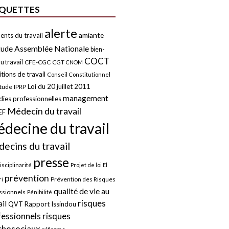
IQUETTES
alerte
amiante
ents du travail
tude
Assemblée Nationale
bien-
COCT
u travail
CFE-CGC
CGT
CNOM
tions de travail
Conseil Constitutionnel
Loi du 20 juillet 2011
itude
IPRP
management
ies professionnelles
Médecin du travail
EF
decine du travail
ecins du travail
presse
isciplinarité
Projet de loi El
prévention
Prévention des Risques
i
qualité de vie au
ssionnels
Pénibilité
risques
ail
QVT
Rapport Issindou
risques
fessionnels
chosociaux