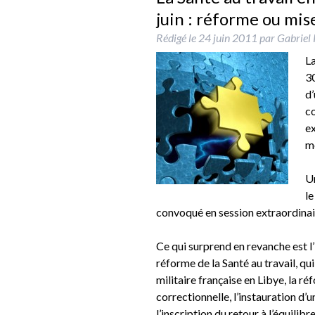
juin : réforme ou mis
Rédigé le
24 juin 2011
par
Gabriel 
La
3
d’
co
ex
mé
Un
le
convoqué en session extraordinaire
Ce qui surprend en revanche est l
réforme de la Santé au travail, qu
militaire française en Libye, la ré
correctionnelle, l’instauration d’
l’inscription du retour à l’équilib