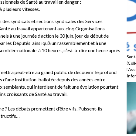
ssionnels de Santé au travail en danger ;
à plusieurs vitesses.
ts des syndicats et sections syndicales des Services
Santé au travail appartenant aux cinq Organisations
nels à une journée d’action le 30 juin, jour du début de
par les Députés, ainsi qu’à un rassemblement et à une
emblée nationale, à 10 heures, c’est-à-dire une heure après
Santé
(Coll
l’As
ermettra peut-être au grand public de découvrir le profond
Infor
s d’une Institution, ballotée depuis des années entre
x semblants, qui interdisent de fait une évolution pourtant
ns croissants de Santé au travail.
e ? Les débats promettent d’être vifs. Puissent-ils
structifs…