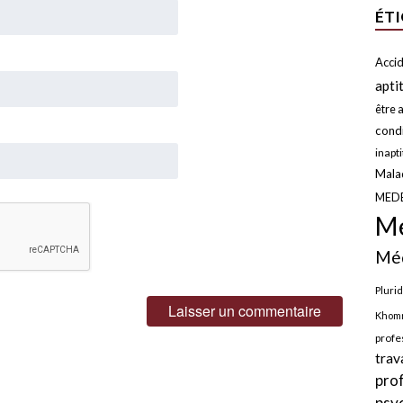
ÉT
Accid
apti
être a
condi
inapt
Malad
MED
Mé
Méd
Plurid
Khomr
profe
trav
pro
psy