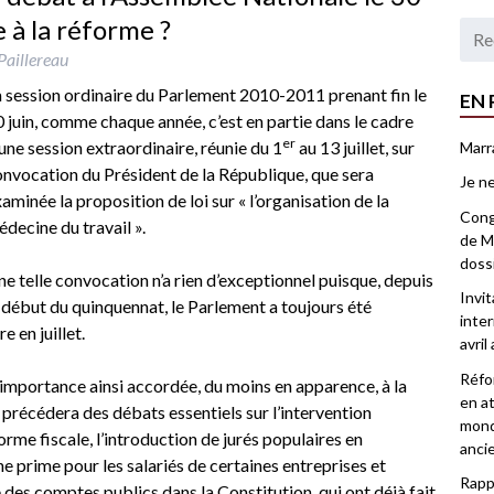
e à la réforme ?
Paillereau
 session ordinaire du Parlement 2010-2011 prenant fin le
EN 
0 juin, comme chaque année,
c’est en partie dans le cadre
er
une session extraordinaire
, réunie du 1
au 13 juillet, sur
Marr
nvocation du Président de la République, que sera
Je ne
aminée la proposition de loi sur « l’organisation de la
Congr
decine du travail ».
de Ma
doss
e telle convocation n’a rien d’exceptionnel puisque, depuis
Invi
 début du quinquennat, le Parlement a toujours été
inter
 en juillet.
avril
Réfor
’importance ainsi accordée, du moins en apparence, à la
en at
i précédera des débats essentiels sur l’intervention
mond
forme fiscale, l’introduction de jurés populaires en
anci
une prime pour les salariés de certaines entreprises et
Rappo
re des comptes publics dans la Constitution, qui ont déjà fait