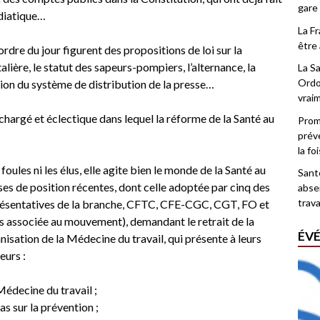
gare
édiatique…
La F
être 
ordre du jour figurent des propositions de loi sur la
lière, le statut des sapeurs-pompiers, l’alternance, la
La Sa
Ordo
ation du système de distribution de la presse…
vrai
argé et éclectique dans lequel la réforme de la Santé au
Promo
prév
la fo
 foules ni les élus, elle agite bien le monde de la Santé au
Santé
rises de position récentes, dont celle adoptée par cinq des
abse
trava
présentatives de la branche, CFTC, CFE-CGC, CGT, FO et
s associée au mouvement), demandant le retrait de la
ÉV
anisation de la Médecine du travail, qui présente à leurs
eurs :
Médecine du travail ;
as sur la prévention ;