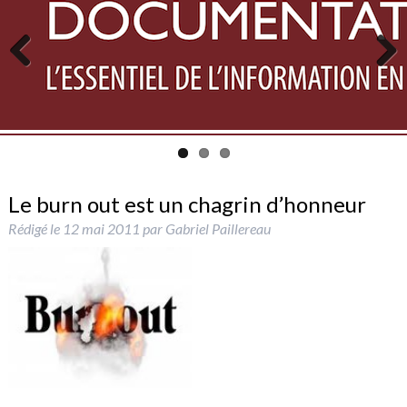
Previous
Next
Le burn out est un chagrin d’honneur
Rédigé le
12 mai 2011
par
Gabriel Paillereau