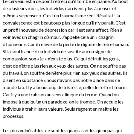
Le cerveau est à ce point rétréci qu’il tombe en panne. Au bout
de plusieurs mois, les individus n’arrivent plus à penser et
même « se penser ». C’est un traumatisme réel. Résultat : la
convalescence est beaucoup plus longue qu’il n’y paraît. C’est
un profil nouveau de dépression car il est sans affect. Rien à
voir avec un chagrin d’amour. J’appelle cela un « chagrin
d’honneur ». Car il relève de la perte de dignité de l’être humain.
Si la souffrance d’un individu ne suscite aucun signe de
compassion, son « je » n’existe plus. Ce qui détruit les gens,
c’est de n’être plus rien aux yeux des autres. On ne souffre pas
du travail, on souffre de n’être plus rien aux yeux des autres. Ils
disent en substance « nous n’avons pas notre place dans ce
monde là ». Il y a beaucoup de tristesse, celle de l’effort fourni.
Car il y a une trahison au sens clinique du terme. Quand on
impose à quelqu’un un paradoxe, on le trompe. On accule les
individus à trahir leurs valeurs. Seuls règnent en maître les
processus.
Les plus vulnérables, ce sont les quadras et les quinquas qui