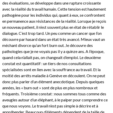
des évaluations, se développe dans une rupture croissante
avec la réalité du travail humain. Cette tension est hautement
pathogène pour les individus qui, quant à eux, se confrontent
en permanence aux résistances de la réalité. Lorsque je reçois
un nouveau patient, il n’est souvent plus en état de rétablir le
dialogue. C’est trop tard. Un peu comme un cancer que l’on
découvre par hasard dans un état très avancé. Mieux vaut un
méchant divorce qu’un fort burn out. Je découvre des
pathologies que je ne voyais pas il y a quinze ans. A l’époque,
quand cela n’allait pas, on changeait d’emploi. Le deuxième
constat est quantitatif : un tiers de nos consultations
spécialisées sont en lien avec la souffrance au travail. Et la
moitié des arrêts maladie à Genève en découlent. On ne peut
donc plus parler d’un élément anecdotique. Depuis quelques
années, les « burn out » sont de plus en plus nombreux et
fréquents. Troisième constat : nous sommes tous comme des
aveugles autour d’un éléphant, à le palper pour comprendre ce
que nous voyons. Le travail n’est pas simple à décrire et à
appréhender. Beaucoup d’éléments dépendent de la taille de