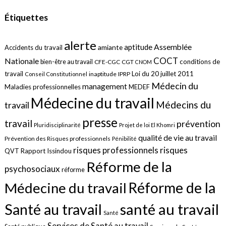
Étiquettes
alerte
aptitude
Assemblée
amiante
Accidents du travail
COCT
Nationale
conditions de
bien-être au travail
CFE-CGC
CGT
CNOM
travail
Loi du 20 juillet 2011
inaptitude
IPRP
Conseil Constitutionnel
Médecin du
management
Maladies professionnelles
MEDEF
Médecine du travail
Médecins du
travail
presse
travail
prévention
Pluridisciplinarité
Projet de loi El Khomri
qualité de vie au travail
Prévention des Risques professionnels
Pénibilité
risques
risques professionnels
QVT
Rapport Issindou
Réforme de la
psychosociaux
réforme
Réforme de la
Médecine du travail
santé au travail
Santé au travail
Santé
Services de Santé au travail