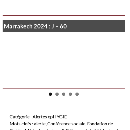
Marrakech 2024 : J – 60
Je ne vois rien que le soleil qui poudroie…
Catégorie :
Alertes epHYGIE
Mots clefs :
alerte
,
Conférence sociale
,
Fondation de