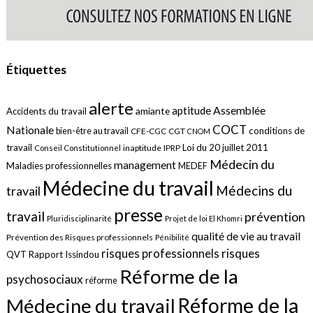
Étiquettes
alerte
aptitude
Assemblée
amiante
Accidents du travail
COCT
Nationale
conditions de
bien-être au travail
CFE-CGC
CGT
CNOM
travail
Loi du 20 juillet 2011
inaptitude
IPRP
Conseil Constitutionnel
Médecin du
management
Maladies professionnelles
MEDEF
Médecine du travail
Médecins du
travail
presse
travail
prévention
Pluridisciplinarité
Projet de loi El Khomri
qualité de vie au travail
Prévention des Risques professionnels
Pénibilité
risques
risques professionnels
QVT
Rapport Issindou
Réforme de la
psychosociaux
réforme
Réforme de la
Médecine du travail