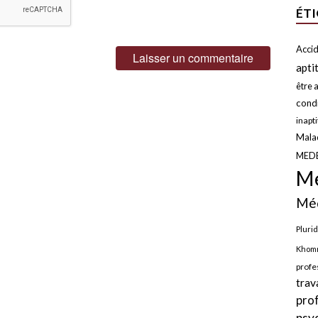
ÉT
Accid
apti
être a
condi
inapt
Malad
MED
Mé
Méd
Plurid
Khomr
profe
trav
pro
psy