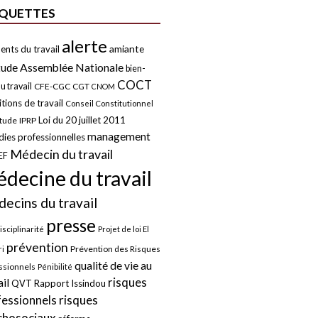
IQUETTES
alerte
amiante
ents du travail
tude
Assemblée Nationale
bien-
COCT
u travail
CFE-CGC
CGT
CNOM
tions de travail
Conseil Constitutionnel
Loi du 20 juillet 2011
itude
IPRP
management
ies professionnelles
Médecin du travail
EF
decine du travail
ecins du travail
presse
isciplinarité
Projet de loi El
prévention
Prévention des Risques
i
qualité de vie au
ssionnels
Pénibilité
risques
ail
QVT
Rapport Issindou
risques
fessionnels
chosociaux