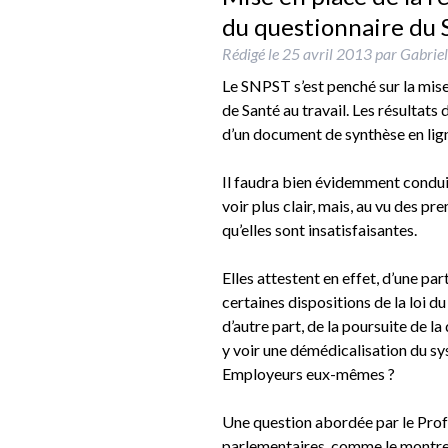
du questionnaire du
Rédigé le
25 avril 2013
par
Gabriel
Le SNPST s’est penché sur la mise
de Santé au travail. Les résultats
d’un document de synthèse en lign
Il faudra bien évidemment conduir
voir plus clair, mais, au vu des pr
qu’elles sont insatisfaisantes.
Elles attestent en effet, d’une pa
certaines dispositions de la loi 
d’autre part, de la poursuite de l
y voir une démédicalisation du sys
Employeurs eux-mêmes ?
Une question abordée par le Pro
parlementaires, comme le montr