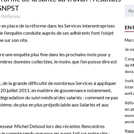
 SNPST
 Paillereau
 en place de la réforme dans les Services interentreprises
EN 
 de l’enquête conduite auprès de ses adhérents font l’objet
e sur son site.
Marr
Je ne
e une enquête plus fine dans les prochains mois pour y
Congr
emières données collectées, le moins que l’on puisse dire est
de Ma
doss
Invi
rt, de la grande difficulté de nombreux Services à appliquer
inter
du 20 juillet 2011, en matière de gouvernance notamment,
avril
a dégradation du suivi médical des salariés : comment ne pas
Réfor
tème, de plus en plus préjudiciable aux Salariés et aux
en at
mond
anci
fesseur Michel Debout lors des récentes Rencontres
Rappo
e
le compte rendu que nous en avons fait sur notre site
: