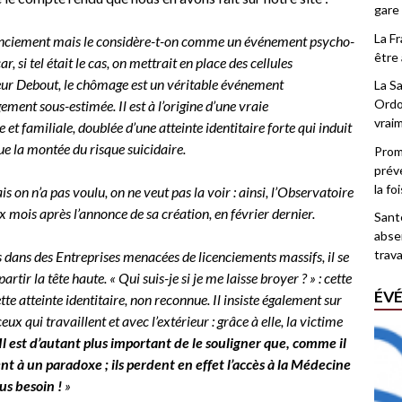
gare
La F
nciement mais le considère-t-on comme un événement psycho-
être 
 si tel était le cas, on mettrait en place des cellules
eur Debout, le chômage est un véritable événement
La Sa
Ordo
ement sous-estimée. Il est à l’origine d’une vraie
vrai
 et familiale, doublée d’une atteinte identitaire forte qui induit
ue la montée du risque suicidaire.
Promo
prév
la fo
 on n’a pas voulu, on ne veut pas la voir : ainsi, l’Observatoire
x mois après l’annonce de sa création, en février dernier.
Santé
abse
trava
dans des Entreprises menacées de licenciements massifs, il se
rtir la tête haute. « Qui suis-je si je me laisse broyer ? » : cette
ÉV
ette atteinte identitaire, non reconnue. Il insiste également sur
eux qui travaillent et avec l’extérieur : grâce à elle, la victime
Il est d’autant plus important de le souligner que, comme il
nt à un paradoxe ; ils perdent en effet l’accès à la Médecine
us besoin !
»