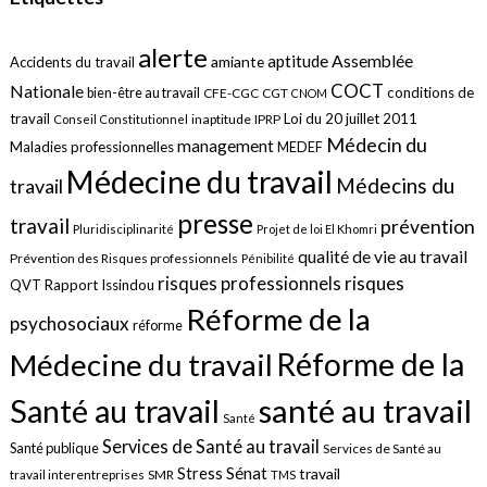
alerte
aptitude
Assemblée
amiante
Accidents du travail
COCT
Nationale
conditions de
bien-être au travail
CFE-CGC
CGT
CNOM
travail
Loi du 20 juillet 2011
inaptitude
IPRP
Conseil Constitutionnel
Médecin du
management
Maladies professionnelles
MEDEF
Médecine du travail
Médecins du
travail
presse
travail
prévention
Pluridisciplinarité
Projet de loi El Khomri
qualité de vie au travail
Prévention des Risques professionnels
Pénibilité
risques
risques professionnels
QVT
Rapport Issindou
Réforme de la
psychosociaux
réforme
Réforme de la
Médecine du travail
santé au travail
Santé au travail
Santé
Services de Santé au travail
Santé publique
Services de Santé au
Sénat
Stress
travail
travail interentreprises
SMR
TMS