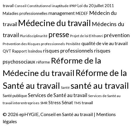
travail
Loi du 20 juillet 2011
inaptitude
IPRP
Conseil Constitutionnel
Médecin du
management
Maladies professionnelles
MEDEF
Médecine du travail
Médecins du
travail
presse
travail
prévention
Pluridisciplinarité
Projet de loi El Khomri
qualité de vie au travail
Prévention des Risques professionnels
Pénibilité
risques
risques professionnels
QVT
Rapport Issindou
Réforme de la
psychosociaux
réforme
Réforme de la
Médecine du travail
santé au travail
Santé au travail
Santé
Services de Santé au travail
Santé publique
Services de Santé au
Sénat
Stress
travail
travail interentreprises
SMR
TMS
© 2026 epHYGIE, Conseil en Santé au travail |
Mentions
légales