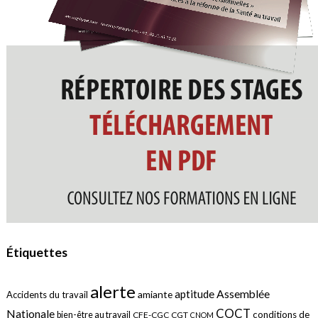
Étiquettes
alerte
aptitude
Assemblée
amiante
Accidents du travail
COCT
Nationale
conditions de
bien-être au travail
CFE-CGC
CGT
CNOM