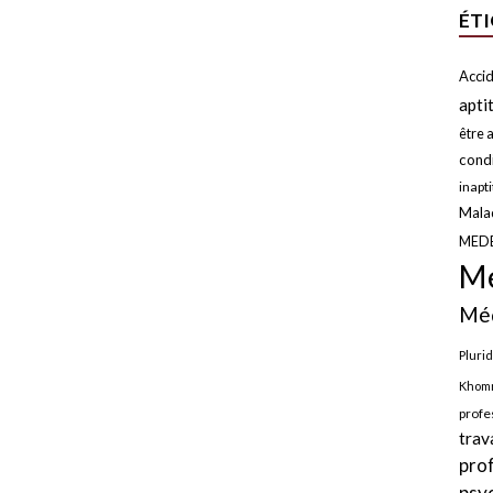
ÉT
Accid
apti
être a
condi
inapt
Malad
MED
Mé
Méd
Plurid
Khomr
profe
trav
pro
psy