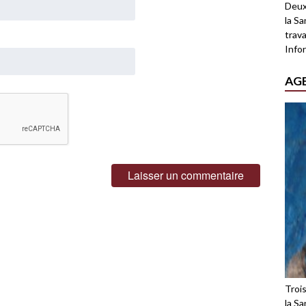
Deux
la Sa
trava
Infor
AG
Troi
la Sa