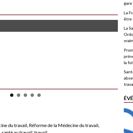
gare
La F
être 
La Sa
Ordo
vrai
Promo
prév
la fo
Santé
abse
trava
ÉV
ne du travail
,
Réforme de la Médecine du travail
,
,
santé au travail
,
travail