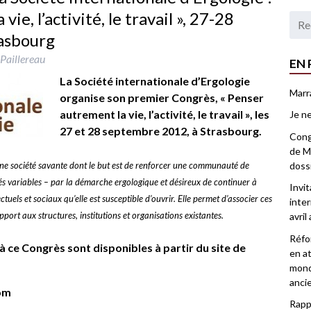
ie, l’activité, le travail », 27-28
asbourg
 Paillereau
EN 
La Société internationale d’Ergologie
Marr
organise son premier Congrès, « Penser
autrement la vie, l’activité, le travail », les
Je ne
27 et 28 septembre 2012, à Strasbourg.
Congr
de Ma
doss
 une société savante dont le but est de renforcer une communauté de
és variables – par la démarche ergologique et désireux de continuer à
Invi
ctuels et sociaux qu’elle est susceptible d’ouvrir. Elle permet d’associer ces
inter
ort aux structures, institutions et organisations existantes.
avril
Réfor
 à ce Congrès sont disponibles
à partir du site de
en at
mond
anci
om
Rappo