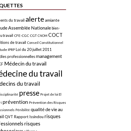
IQUETTES
alerte
amiante
ents du travail
tude
Assemblée Nationale
bien-
COCT
u travail
CFE-CGC
CGT
CNOM
tions de travail
Conseil Constitutionnel
Loi du 20 juillet 2011
itude
IPRP
management
ies professionnelles
Médecin du travail
EF
decine du travail
ecins du travail
presse
isciplinarité
Projet de loi El
prévention
Prévention des Risques
i
qualité de vie au
ssionnels
Pénibilité
risques
ail
QVT
Rapport Issindou
risques
fessionnels
chosociaux