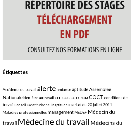
Étiquettes
alerte
aptitude
Assemblée
amiante
Accidents du travail
COCT
Nationale
conditions de
bien-être au travail
CFE-CGC
CGT
CNOM
travail
Loi du 20 juillet 2011
inaptitude
IPRP
Conseil Constitutionnel
Médecin du
management
Maladies professionnelles
MEDEF
Médecine du travail
Médecins du
travail