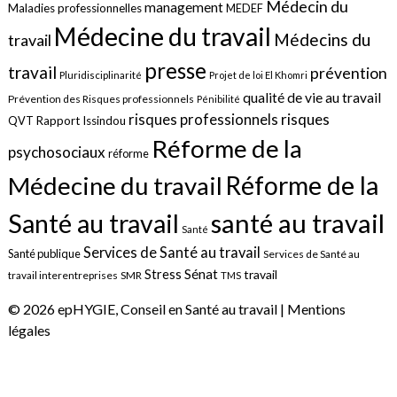
Médecin du
management
Maladies professionnelles
MEDEF
Médecine du travail
Médecins du
travail
presse
travail
prévention
Pluridisciplinarité
Projet de loi El Khomri
qualité de vie au travail
Prévention des Risques professionnels
Pénibilité
risques
risques professionnels
QVT
Rapport Issindou
Réforme de la
psychosociaux
réforme
Réforme de la
Médecine du travail
santé au travail
Santé au travail
Santé
Services de Santé au travail
Santé publique
Services de Santé au
Sénat
Stress
travail
travail interentreprises
SMR
TMS
© 2026 epHYGIE, Conseil en Santé au travail |
Mentions
légales