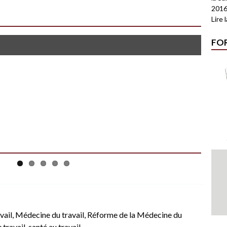
2016
Lire 
FO
vail
,
Médecine du travail
,
Réforme de la Médecine du
 travail
,
santé au travail