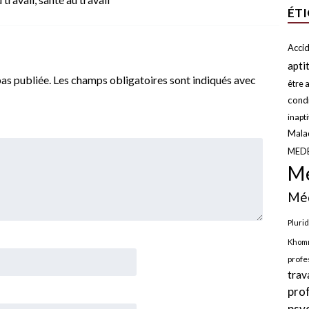
ÉT
Accid
apti
as publiée.
Les champs obligatoires sont indiqués avec
être a
condi
inapt
Malad
MED
Mé
Méd
Plurid
Khomr
profe
trav
pro
psy