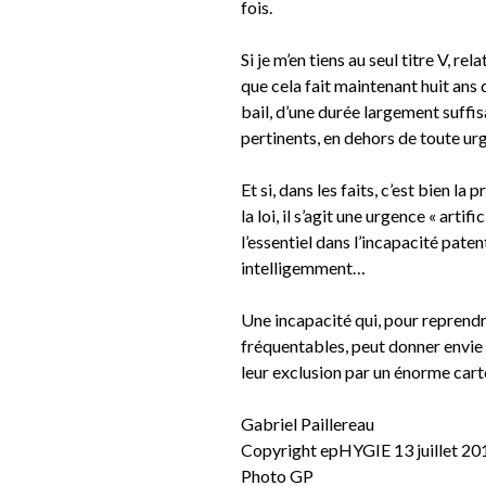
fois.
Si je m’en tiens au seul titre V, re
que cela fait maintenant huit ans 
bail, d’une durée largement suffis
pertinents, en dehors de toute ur
Et si, dans les faits, c’est bien l
la loi, il s’agit une urgence « arti
l’essentiel dans l’incapacité paten
intelligemment…
Une incapacité qui, pour reprendr
fréquentables, peut donner envie d
leur exclusion par un énorme cart
Gabriel Paillereau
Copyright epHYGIE 13 juillet 20
Photo GP