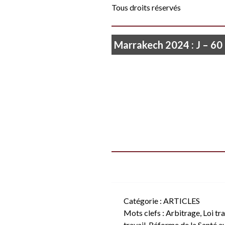
Tous droits réservés
Marrakech 2024 : J – 60
Catégorie :
ARTICLES
Mots clefs :
Arbitrage
,
Loi tra
travail
,
Réforme de la Santé au