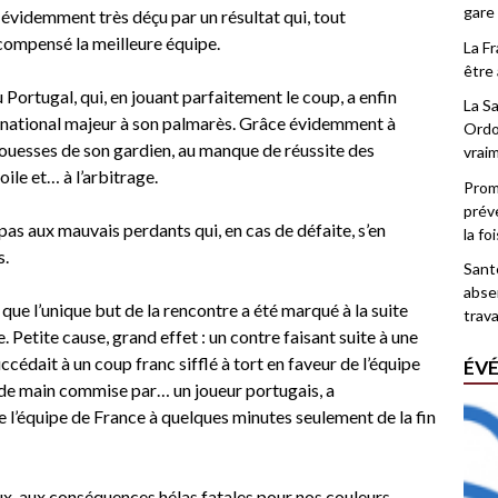
gare
, évidemment très déçu par un résultat qui, tout
écompensé la meilleure équipe.
La F
être 
Portugal, qui, en jouant parfaitement le coup, a enfin
La Sa
ernational majeur à son palmarès. Grâce évidemment à
Ordo
prouesses de son gardien, au manque de réussite des
vrai
ile et… à l’arbitrage.
Promo
prév
 pas aux mauvais perdants qui, en cas de défaite, s’en
la fo
s.
Santé
abse
que l’unique but de la rencontre a été marqué à la suite
trava
. Petite cause, grand effet : un contre faisant suite à une
ccédait à un coup franc sifflé à tort en faveur de l’équipe
ÉV
e de main commise par… un joueur portugais, a
e l’équipe de France à quelques minutes seulement de la fin
x, aux conséquences hélas fatales pour nos couleurs.