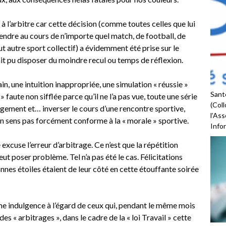
à l’arbitre car cette décision (comme toutes celles que lui
endre au cours de n’importe quel match, de football, de
t autre sport collectif) a évidemment été prise sur le
ait pu disposer du moindre recul ou temps de réflexion.
n, une intuition inappropriée, une simulation « réussie »
Santé
 » faute non sifflée parce qu’il ne l’a pas vue, toute une série
(Coll
ugement et… inverser le cours d’une rencontre sportive,
l’As
 un sens pas forcément conforme à la « morale » sportive.
Infor
excuse l’erreur d’arbitrage. Ce n’est que la répétition
ut poser problème. Tel n’a pas été le cas. Félicitations
nnes étoiles étaient de leur côté en cette étouffante soirée
me indulgence à l’égard de ceux qui, pendant le même mois
e des « arbitrages », dans le cadre de la « loi Travail » cette