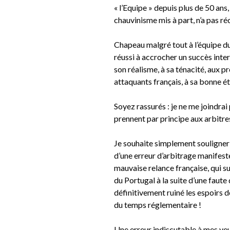
« l’Equipe » depuis plus de 50 ans
chauvinisme mis à part, n’a pas r
Chapeau malgré tout à l’équipe du 
réussi à accrocher un succès int
son réalisme, à sa ténacité, aux 
attaquants français, à sa bonne éto
Soyez rassurés : je ne me joindrai
prennent par principe aux arbitre
Je souhaite simplement souligner 
d’une erreur d’arbitrage manifeste
mauvaise relance française, qui su
du Portugal à la suite d’une faut
définitivement ruiné les espoirs d
du temps réglementaire !
Une erreur indiscutable à mes yeu