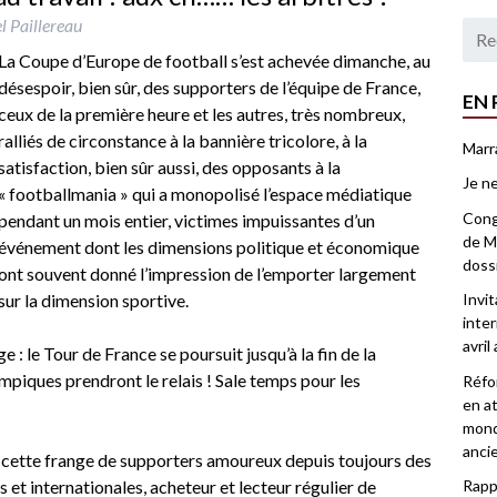
l Paillereau
La Coupe d’Europe de football s’est achevée dimanche, au
désespoir, bien sûr, des supporters de l’équipe de France,
EN 
ceux de la première heure et les autres, très nombreux,
ralliés de circonstance à la bannière tricolore, à la
Marr
satisfaction, bien sûr aussi, des opposants à la
Je ne
« footballmania » qui a monopolisé l’espace médiatique
Congr
pendant un mois entier, victimes impuissantes d’un
de Ma
événement dont les dimensions politique et économique
doss
ont souvent donné l’impression de l’emporter largement
sur la dimension sportive.
Invi
inter
avril
ge : le Tour de France se poursuit jusqu’à la fin de la
mpiques prendront le relais ! Sale temps pour les
Réfor
en at
mond
anci
e cette frange de supporters amoureux depuis toujours des
et internationales, acheteur et lecteur régulier de
Rappo