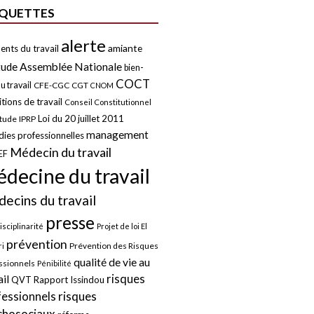
IQUETTES
alerte
amiante
ents du travail
tude
Assemblée Nationale
bien-
COCT
u travail
CFE-CGC
CGT
CNOM
tions de travail
Conseil Constitutionnel
Loi du 20 juillet 2011
itude
IPRP
management
ies professionnelles
Médecin du travail
EF
decine du travail
ecins du travail
presse
isciplinarité
Projet de loi El
prévention
Prévention des Risques
i
qualité de vie au
ssionnels
Pénibilité
risques
ail
QVT
Rapport Issindou
risques
fessionnels
chosociaux