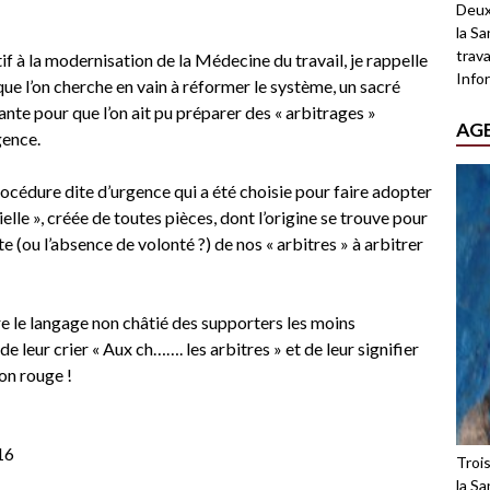
Deux
la Sa
trava
latif à la modernisation de la Médecine du travail, je rappelle
Infor
que l’on cherche en vain à réformer le système, un sacré
ante pour que l’on ait pu préparer des « arbitrages »
AG
gence.
a procédure dite d’urgence qui a été choisie pour faire adopter
ficielle », créée de toutes pièces, dont l’origine se trouve pour
te (ou l’absence de volonté ?) de nos « arbitres » à arbitrer
e le langage non châtié des supporters les moins
e leur crier « Aux ch……. les arbitres » et de leur signifier
on rouge !
16
Troi
la Sa