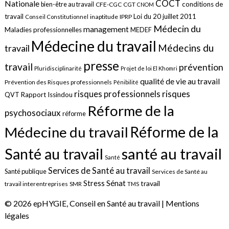
COCT
Nationale
conditions de
bien-être au travail
CFE-CGC
CGT
CNOM
travail
Loi du 20 juillet 2011
inaptitude
IPRP
Conseil Constitutionnel
Médecin du
management
Maladies professionnelles
MEDEF
Médecine du travail
Médecins du
travail
presse
travail
prévention
Pluridisciplinarité
Projet de loi El Khomri
qualité de vie au travail
Prévention des Risques professionnels
Pénibilité
risques
risques professionnels
QVT
Rapport Issindou
Réforme de la
psychosociaux
réforme
Réforme de la
Médecine du travail
santé au travail
Santé au travail
Santé
Services de Santé au travail
Santé publique
Services de Santé au
Sénat
Stress
travail
travail interentreprises
SMR
TMS
© 2026 epHYGIE, Conseil en Santé au travail |
Mentions
légales