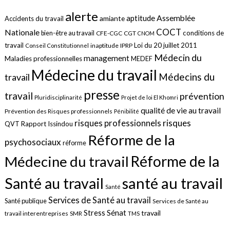
alerte
aptitude
Assemblée
amiante
Accidents du travail
COCT
Nationale
conditions de
bien-être au travail
CFE-CGC
CGT
CNOM
travail
Loi du 20 juillet 2011
inaptitude
IPRP
Conseil Constitutionnel
Médecin du
management
Maladies professionnelles
MEDEF
Médecine du travail
Médecins du
travail
presse
travail
prévention
Pluridisciplinarité
Projet de loi El Khomri
qualité de vie au travail
Prévention des Risques professionnels
Pénibilité
risques
risques professionnels
QVT
Rapport Issindou
Réforme de la
psychosociaux
réforme
Réforme de la
Médecine du travail
santé au travail
Santé au travail
Santé
Services de Santé au travail
Santé publique
Services de Santé au
Sénat
Stress
travail
travail interentreprises
SMR
TMS