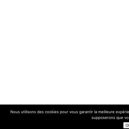
Nous utilisons des cookies pour vous garantir la meilleure expérie
supposerons que vous
O