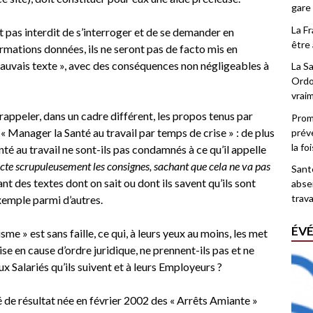
gare
La F
st pas interdit de s’interroger et de se demander en
être 
formations données, ils ne seront pas de facto mis en
mauvais texte », avec des conséquences non négligeables à
La Sa
Ordo
vrai
rappeler, dans un cadre différent,
les propos tenus par
Promo
« Manager la Santé au travail par temps de crise » : de plus
prév
la fo
nté au travail ne sont-ils pas condamnés à ce qu’il appelle
cte scrupuleusement les consignes, sachant que cela ne va pas
Santé
ant des textes dont on sait ou dont ils savent qu’ils sont
abse
trava
xemple parmi d’autres.
ÉV
isme » est sans faille, ce qui, à leurs yeux au moins, les met
se en cause d’ordre juridique, ne prennent-ils pas et ne
ux Salariés qu’ils suivent et à leurs Employeurs ?
té de résultat née en février 2002 des « Arrêts Amiante »