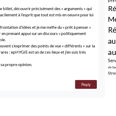
Ré
 ce billet, découvrir précisément des « arguments » qui
acilement à l’esprit que tout est mis en oeuvre pour lui
Mé
nfrontation d’idées et je me méfie du « prêt à penser »
Ré
 en prenant appui sur un discours « politiquement
au
ble.
peuvent s’exprimer des points de vue « différents » sur la
au
rares : epHYGIE est un de ces lieux et j’en suis très
Serv
 sa propre opinion.
de Sa
Stre
Reply