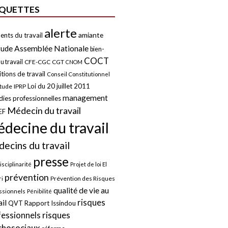
IQUETTES
alerte
amiante
ents du travail
tude
Assemblée Nationale
bien-
COCT
u travail
CFE-CGC
CGT
CNOM
tions de travail
Conseil Constitutionnel
Loi du 20 juillet 2011
itude
IPRP
management
ies professionnelles
Médecin du travail
EF
decine du travail
ecins du travail
presse
isciplinarité
Projet de loi El
prévention
Prévention des Risques
i
qualité de vie au
ssionnels
Pénibilité
risques
ail
QVT
Rapport Issindou
risques
fessionnels
chosociaux