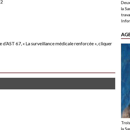
12
Deux
la Sa
trava
Infor
AG
 d’AST 67, « La surveillance médicale renforcée »,
cliquer
Troi
la Sa