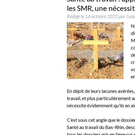
les SMR, une nécessité
Rédigé le
16 octobre 2012
par
Gabr
No
di
M
co
de
cr
vo
en
En dépit de leurs lacunes avérées,
travail, et plus particulièrement 
nécessite évidemment qu’ils en a
C’est sous cet angle que le dossie
Santé au travail du Bas-Rhin, des
tous les dossiers mis en ligne sur 