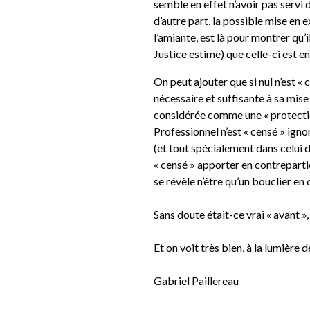
semble en effet n’avoir pas servi d
d’autre part, la possible mise en
l’amiante, est là pour montrer qu’il 
Justice estime) que celle-ci est e
On peut ajouter que si nul n’est « 
nécessaire et suffisante à sa mise
considérée comme une « protection 
Professionnel n’est « censé » ign
(et tout spécialement dans celui de
« censé » apporter en contrepartie 
se révèle n’être qu’un bouclier en
Sans doute était-ce vrai « avant », 
Et on voit très bien, à la lumière 
Gabriel Paillereau