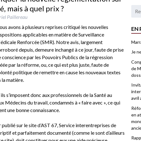
, mais à quel prix ?
iel Paillereau
us avons à plusieurs reprises critiqué les nouvelles
EN 
spositions applicables en matière de Surveillance
édicale Renforcée (SMR). Notre avis, largement
Marr
rroboré depuis, demeure inchangé à ce jour, faute de prise
Je ne
 conscience par les Pouvoirs Publics de la régression
Congr
éée par la réforme, ou, ce qui est plus juste, faute de
de Ma
lonté politique de remettre en cause les nouveaux textes
doss
 la matière.
Invi
inter
 ils s’imposent donc aux professionnels de la Santé au
avril
aux Médecins du travail, condamnés à « faire avec », ce qui
Réfor
ient une bonne connaissance.
en at
mond
r publié sur le site d’AST 67, Service interentreprises de
anci
criptif et parfaitement documenté (comme le sont d’ailleurs
Rappo
ce site), doit constituer pour eux une aide précieuse.