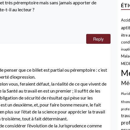
al et très péremptoire mais sans jamais apporter de
ÉT
-t-il au lecteur ?
Accid
apti
être a
Reply
condi
inapt
Malad
MED
e penser que ce billet est partial ou péremptoire : c’est
Mé
erté d’expression.
Méd
lon vous, feraient défaut, la réalité de ce que vivent de
 Santé au travail en est un premier ; il suffit de les
Plurid
obligation de sécurité de résultat qui pèse sur les
Khomr
st un deuxième, et, pour faire bonne mesure, le fait
profe
en plus sur l’état de la science pour apprécier la travail
trav
 troisième, tout à fait déterminant.
pro
de considérer l’évolution de la Jurisprudence comme
psy