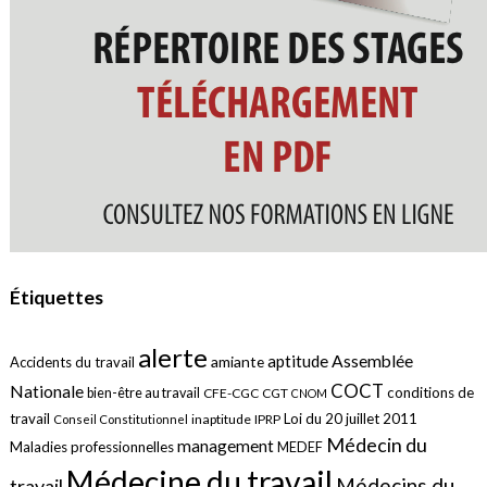
Étiquettes
alerte
aptitude
Assemblée
amiante
Accidents du travail
COCT
Nationale
conditions de
bien-être au travail
CFE-CGC
CGT
CNOM
travail
Loi du 20 juillet 2011
inaptitude
IPRP
Conseil Constitutionnel
Médecin du
management
Maladies professionnelles
MEDEF
Médecine du travail
Médecins du
travail