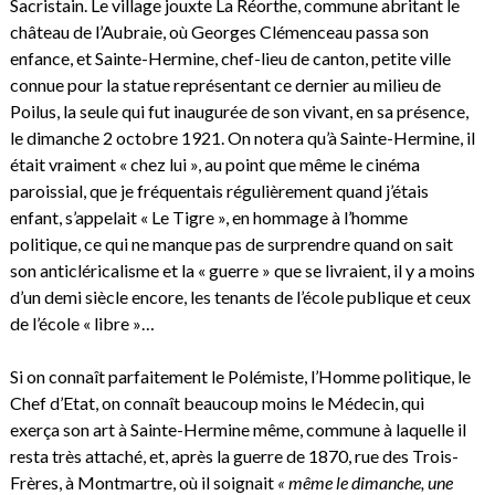
Sacristain. Le village jouxte La Réorthe, commune abritant le
château de l’Aubraie, où Georges Clémenceau passa son
enfance, et Sainte-Hermine, chef-lieu de canton, petite ville
connue pour la statue représentant ce dernier au milieu de
Poilus, la seule qui fut inaugurée de son vivant, en sa présence,
le dimanche 2 octobre 1921. On notera qu’à Sainte-Hermine, il
était vraiment « chez lui », au point que même le cinéma
paroissial, que je fréquentais régulièrement quand j’étais
enfant, s’appelait « Le Tigre », en hommage à l’homme
politique, ce qui ne manque pas de surprendre quand on sait
son anticléricalisme et la « guerre » que se livraient, il y a moins
d’un demi siècle encore, les tenants de l’école publique et ceux
de l’école « libre »…
Si on connaît parfaitement le Polémiste, l’Homme politique, le
Chef d’Etat, on connaît beaucoup moins le Médecin, qui
exerça son art à Sainte-Hermine même, commune à laquelle il
resta très attaché, et, après la guerre de 1870, rue des Trois-
Frères, à Montmartre, où il soignait
« même le dimanche, une