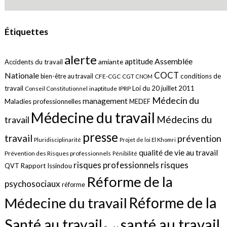
Étiquettes
alerte
aptitude
Assemblée
amiante
Accidents du travail
COCT
Nationale
conditions de
bien-être au travail
CFE-CGC
CGT
CNOM
travail
Loi du 20 juillet 2011
inaptitude
IPRP
Conseil Constitutionnel
Médecin du
management
Maladies professionnelles
MEDEF
Médecine du travail
Médecins du
travail
presse
travail
prévention
Pluridisciplinarité
Projet de loi El Khomri
qualité de vie au travail
Prévention des Risques professionnels
Pénibilité
risques
risques professionnels
QVT
Rapport Issindou
Réforme de la
psychosociaux
réforme
Réforme de la
Médecine du travail
santé au travail
Santé au travail