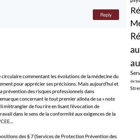
Ré
Reply
Mé
Ré
au
au
Serv
te circulaire commentant les évolutions de la médecine du
de Sa
tement pour apprécier ses précisions. Mais aujourd’hui et
Stre
la prévention des risques professionnels dans
e remarque concernant le tout premier alinéa de sa « note
lli m’étrangler de fou rire en lisant l’évocation de
travail dans le sens de la conformité aux exigences de la
1/CEE…
ispositions des § 7 (Services de Protection Prévention des