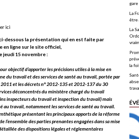
gare
La F
être 
er ici
La Sa
Ordo
ci-dessous la présentation qui en est faite par
vrai
en ligne sur le site officiel,
Promo
le jeudi 15 novembre :
prév
la fo
our objectif d’apporter les précisions utiles à la mise en
Santé
e du travail et des services de santé au travail, portée par
abse
et 2011 et les décrets n° 2012-135 et 2012-137 du 30
trava
ervices déconcentrés du ministère chargé du travail
s inspecteurs du travail et inspection du travail) mais
ÉV
té au travail, notamment les services de santé au travail.
synthétique présentant les principaux apports de la réforme
n de l’ensemble des parties prenantes engagées dans sa mise
étaillée des dispositions légales et réglementaires