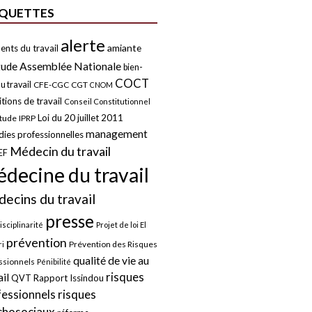
IQUETTES
alerte
amiante
ents du travail
tude
Assemblée Nationale
bien-
COCT
u travail
CFE-CGC
CGT
CNOM
tions de travail
Conseil Constitutionnel
Loi du 20 juillet 2011
itude
IPRP
management
ies professionnelles
Médecin du travail
EF
decine du travail
ecins du travail
presse
isciplinarité
Projet de loi El
prévention
Prévention des Risques
i
qualité de vie au
ssionnels
Pénibilité
risques
ail
QVT
Rapport Issindou
risques
fessionnels
chosociaux