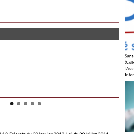
leil qui poudroie…
Santé
(Coll
l’As
Infor
° 13
,
Décrets du 30 janvier 2012
,
Loi du 20 juillet 2011
,