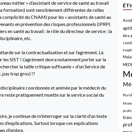
nouveau métier » d’assistant de service de santé au travail
ÉT
 la formation) sont sensiblement différentes de celles
la complicité du CNAM) pour les « assistants de santé au
Accid
tervenants en prévention des risques professionnels (IPRP)
apti
rs en santé au travail ; le rôle du directeur de service ; la
être a
sciplinaire, etc.
condi
inapt
attarde sur la contractualisation et sur l’agrément. Là
Malad
ur les SIST ! L’agrément devra notamment porter sur la
MED
echercher la taille critique suffisante » d’un Service de
Mé
, pas trop gros) !?
Méd
ridisciplinaire coordonnée et animée par le médecin du
laire reste pratiquement muette sur le service social du
Plurid
Khomr
profe
re, je continue de m’interroger sur la clarté d’un texte
trav
 d’explications. Surtout lorsque ces explications
pro
nes d’ombre.
psy