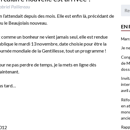
briel Paillereau
 l’attendait depuis des mois. Elle est enfin là, précédant de
u le Beaujolais nouveau.
EN 
 comme un bonheur ne vient jamais seul, elle est rendue
Marr
blique le mardi 13 novembre, date choisie pour être la
Je ne
urnée mondiale de la Gentillesse, tout un programme !
Congr
de Ma
ur ne pas perdre de temps, je la mets en ligne dès
doss
aintenant.
Invi
inter
us tard…
avril
Réfor
en at
mond
anci
012
Rappo