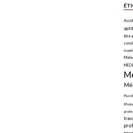
ÉT
Accid
apti
être a
condi
inapt
Malad
MED
Mé
Méd
Plurid
Khomr
profe
trav
pro
psy