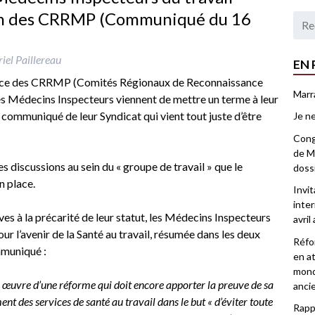
in des CRRMP (Communiqué du 16
iel Paillereau
EN 
nce des CRRMP (Comités Régionaux de Reconnaissance
Marr
es Médecins Inspecteurs viennent de mettre un terme à leur
ommuniqué de leur Syndicat qui vient tout juste d’être
Je ne
Congr
de Ma
s discussions au sein du « groupe de travail » que le
doss
n place.
Invi
inter
es à la précarité de leur statut, les Médecins Inspecteurs
avril
ur l’avenir de la Santé au travail, résumée dans les deux
Réfor
mmuniqué :
en at
mond
n œuvre d’une réforme qui doit encore apporter la preuve de sa
anci
ment des
services de santé au travail dans le but « d’éviter toute
Rappo