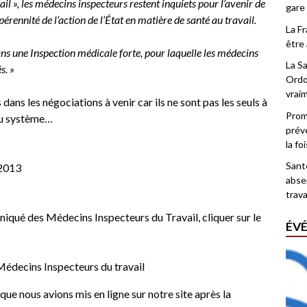
vail », les médecins inspecteurs restent inquiets pour l’avenir de
gare
pérennité de l’action de l’État en matière de santé au travail.
La F
être 
sans une Inspection médicale forte, pour laquelle les médecins
La Sa
s. »
Ordo
vrai
dans les négociations à venir car ils ne sont pas les seuls à
Promo
 du système…
prév
la fo
Santé
2013
abse
trava
qué des Médecins Inspecteurs du Travail, cliquer sur le
ÉV
édecins Inspecteurs du travail
e que nous avions mis en ligne sur notre site après la