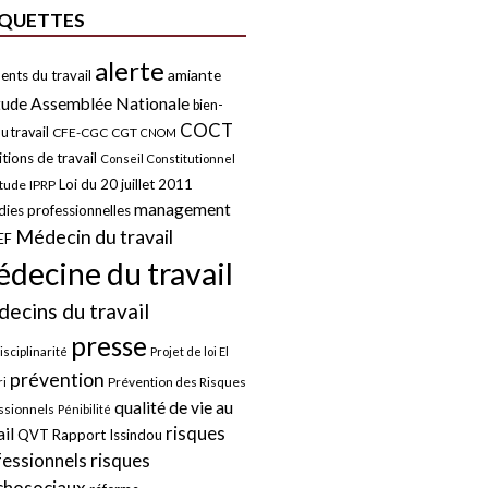
IQUETTES
alerte
amiante
ents du travail
tude
Assemblée Nationale
bien-
COCT
u travail
CFE-CGC
CGT
CNOM
tions de travail
Conseil Constitutionnel
Loi du 20 juillet 2011
itude
IPRP
management
ies professionnelles
Médecin du travail
EF
decine du travail
ecins du travail
presse
isciplinarité
Projet de loi El
prévention
Prévention des Risques
i
qualité de vie au
ssionnels
Pénibilité
risques
ail
QVT
Rapport Issindou
risques
fessionnels
chosociaux