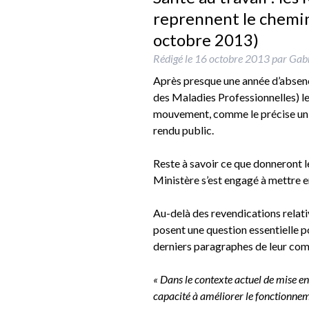
reprennent le chem
octobre 2013)
Rédigé le
16 octobre 2013
par
Gabr
Après presque une année d’abse
des Maladies Professionnelles) l
mouvement, comme le précise un c
rendu public.
Reste à savoir ce que donneront le
Ministère s’est engagé à mettre e
Au-delà des revendications relativ
posent une question essentielle po
derniers paragraphes de leur co
« Dans le contexte actuel de mise e
capacité à améliorer le fonctionne