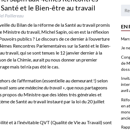
Santé et le Bien-être au travail
el Paillereau
 veille du Bilan de la réforme de la Santé au travail promis
EN 
le Ministre du travail, Michel Sapin, où en est la réflexion
Pouvoirs publics ? Le discours de ce dernier à l’ouverture
Marr
4èmes Rencontres Parlementaires sur la Santé et le Bien-
Je ne
au travail, qui se sont tenues le 12 janvier dernier à la
Congr
on de la Chimie, aurait pu nous donner un premier
de Ma
rage mais tel n’a pas été le cas.
doss
Invi
ehors de l’affirmation (essentielle au demeurant !) selon
inter
ravail sans une médecine du travail »
, que nous partageons
avril
s propos du Ministre que des idées très générales et
Réfor
me de Santé au travail instauré par la loi du 20 juillet
en at
mond
anci
ilité et à l’inévitable QVT (Qualité de Vie au Travail) sont
Rappo