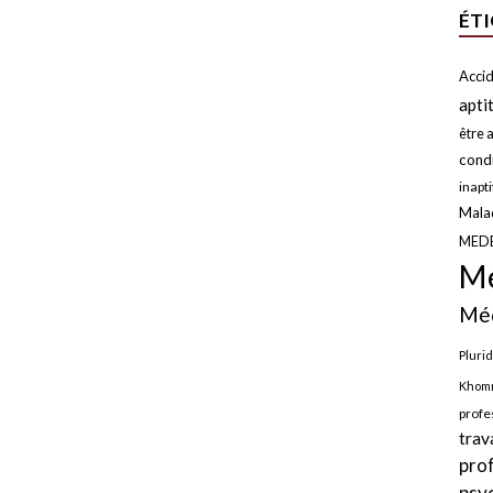
ÉT
Accid
apti
être a
condi
inapt
Malad
MED
Mé
Méd
Plurid
Khomr
profe
trav
pro
psy