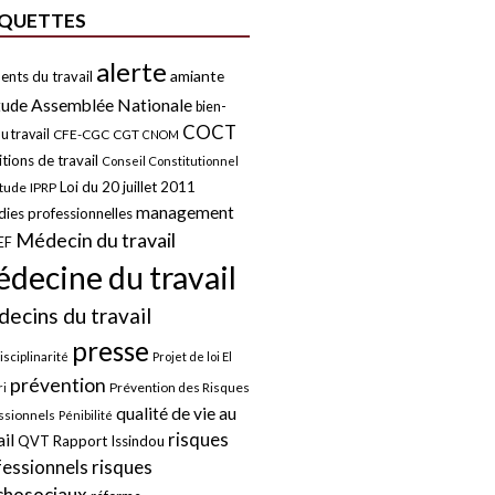
IQUETTES
alerte
amiante
ents du travail
tude
Assemblée Nationale
bien-
COCT
u travail
CFE-CGC
CGT
CNOM
tions de travail
Conseil Constitutionnel
Loi du 20 juillet 2011
itude
IPRP
management
ies professionnelles
Médecin du travail
EF
decine du travail
ecins du travail
presse
isciplinarité
Projet de loi El
prévention
Prévention des Risques
i
qualité de vie au
ssionnels
Pénibilité
risques
ail
QVT
Rapport Issindou
risques
fessionnels
chosociaux