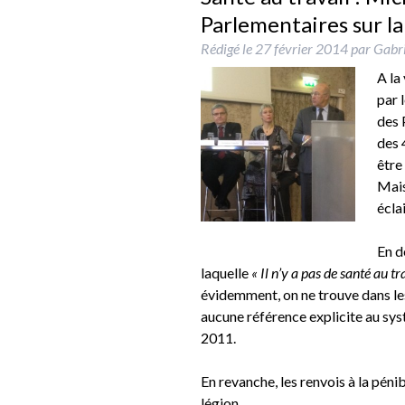
Parlementaires sur la 
Rédigé le
27 février 2014
par
Gabri
A la
par 
des 
des 
être 
Mais
éclai
En d
laquelle
« Il n’y a pas de santé au t
évidemment, on ne trouve dans le
aucune référence explicite au systè
2011.
En revanche, les renvois à la pénib
légion…