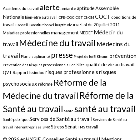
alerte
aptitude
Assemblée
amiante
Accidents du travail
COCT
Nationale
conditions de
bien-être au travail
CFE-CGC
CGT
CNOM
travail
Loi du 20 juillet 2011
inaptitude
IPRP
Conseil Constitutionnel
Médecin du
management
Maladies professionnelles
MEDEF
Médecine du travail
Médecins du
travail
presse
travail
prévention
Pluridisciplinarité
Projet de loi El Khomri
qualité de vie au travail
Prévention des Risques professionnels
Pénibilité
risques
risques professionnels
QVT
Rapport Issindou
Réforme de la
psychosociaux
réforme
Réforme de la
Médecine du travail
santé au travail
Santé au travail
Santé
Services de Santé au travail
Santé publique
Services de Santé au
Sénat
Stress
travail
travail interentreprises
SMR
TMS
© 2026 epHYGIE, Conseil en Santé au travail |
Mentions