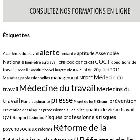
Étiquettes
alerte
aptitude
Assemblée
amiante
Accidents du travail
COCT
Nationale
conditions de
bien-être au travail
CFE-CGC
CGT
CNOM
travail
Loi du 20 juillet 2011
inaptitude
IPRP
Conseil Constitutionnel
Médecin du
management
Maladies professionnelles
MEDEF
Médecine du travail
Médecins du
travail
presse
travail
prévention
Pluridisciplinarité
Projet de loi El Khomri
qualité de vie au travail
Prévention des Risques professionnels
Pénibilité
risques
risques professionnels
QVT
Rapport Issindou
Réforme de la
psychosociaux
réforme