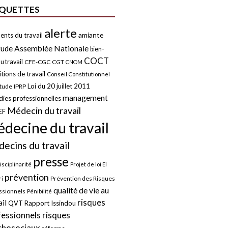
IQUETTES
alerte
amiante
ents du travail
tude
Assemblée Nationale
bien-
COCT
u travail
CFE-CGC
CGT
CNOM
tions de travail
Conseil Constitutionnel
Loi du 20 juillet 2011
itude
IPRP
management
ies professionnelles
Médecin du travail
EF
decine du travail
ecins du travail
presse
isciplinarité
Projet de loi El
prévention
Prévention des Risques
i
qualité de vie au
ssionnels
Pénibilité
risques
ail
QVT
Rapport Issindou
risques
fessionnels
chosociaux