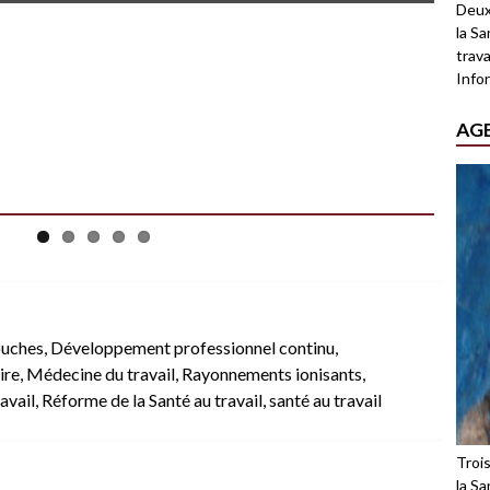
Deux
la Sa
trava
Infor
AG
ouches
,
Développement professionnel continu
,
ire
,
Médecine du travail
,
Rayonnements ionisants
,
avail
,
Réforme de la Santé au travail
,
santé au travail
Troi
la Sa