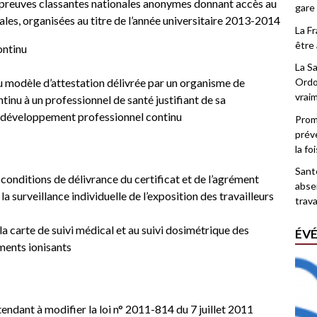
épreuves classantes nationales anonymes donnant accès au
gare
les, organisées au titre de l’année universitaire 2013-2014
La F
être 
ontinu
La Sa
 au modèle d’attestation délivrée par un organisme de
Ordo
vrai
nu à un professionnel de santé justifiant de sa
 développement professionnel continu
Promo
prév
la fo
Santé
 conditions de délivrance du certificat et de l’agrément
abse
a surveillance individuelle de l’exposition des travailleurs
trava
 la carte de suivi médical et au suivi dosimétrique des
ÉV
ments ionisants
ndant à modifier la loi n° 2011-814 du 7 juillet 2011