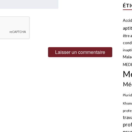
ÉT
Accid
apti
être a
condi
inapt
Malad
MED
Mé
Méd
Plurid
Khomr
profe
trav
pro
psy