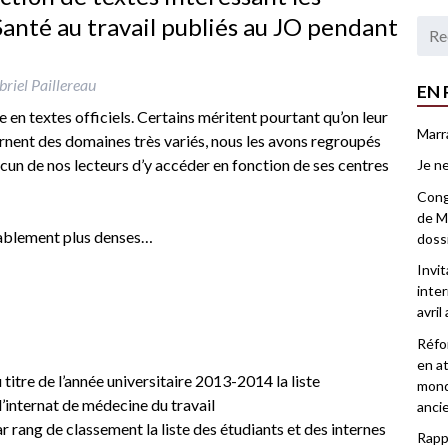
Santé au travail publiés au JO pendant
riel Paillereau
EN 
he en textes officiels. Certains méritent pourtant qu’on leur
Marr
rnent des domaines très variés, nous les avons regroupés
cun de nos lecteurs d’y accéder en fonction de ses centres
Je ne
Congr
de Ma
bablement plus denses…
doss
Invi
inter
avril
Réfor
en at
 titre de l’année universitaire 2013-2014 la liste
mond
’internat de médecine du travail
anci
ar rang de classement la liste des étudiants et des internes
Rappo