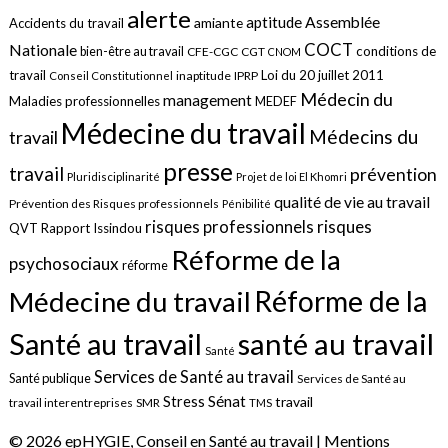
alerte
aptitude
Assemblée
amiante
Accidents du travail
COCT
Nationale
conditions de
bien-être au travail
CFE-CGC
CGT
CNOM
travail
Loi du 20 juillet 2011
inaptitude
IPRP
Conseil Constitutionnel
Médecin du
management
Maladies professionnelles
MEDEF
Médecine du travail
Médecins du
travail
presse
travail
prévention
Pluridisciplinarité
Projet de loi El Khomri
qualité de vie au travail
Prévention des Risques professionnels
Pénibilité
risques
risques professionnels
QVT
Rapport Issindou
Réforme de la
psychosociaux
réforme
Réforme de la
Médecine du travail
santé au travail
Santé au travail
Santé
Services de Santé au travail
Santé publique
Services de Santé au
Sénat
Stress
travail
travail interentreprises
SMR
TMS
© 2026 epHYGIE, Conseil en Santé au travail |
Mentions