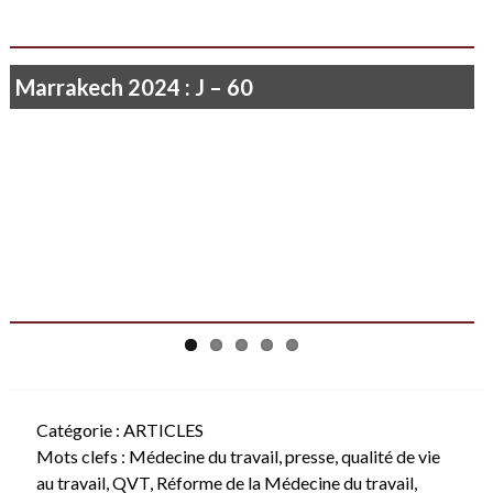
Marrakech 2024 : J – 60
Je ne vois rien que le soleil qui poudroie…
Catégorie :
ARTICLES
Mots clefs :
Médecine du travail
,
presse
,
qualité de vie
au travail
,
QVT
,
Réforme de la Médecine du travail
,