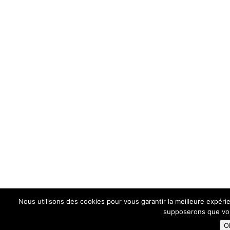
Nous utilisons des cookies pour vous garantir la meilleure expérie
supposerons que vous
O