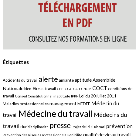
Étiquettes
alerte
aptitude
Assemblée
amiante
Accidents du travail
COCT
Nationale
conditions de
bien-être au travail
CFE-CGC
CGT
CNOM
travail
Loi du 20 juillet 2011
inaptitude
IPRP
Conseil Constitutionnel
Médecin du
management
Maladies professionnelles
MEDEF
Médecine du travail
Médecins du
travail
presse
travail
prévention
Pluridisciplinarité
Projet de loi El Khomri
qualité de vie au travail
Prévention des Risques professionnels
Pénibilité