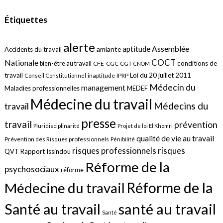
Étiquettes
alerte
aptitude
Assemblée
amiante
Accidents du travail
COCT
Nationale
conditions de
bien-être au travail
CFE-CGC
CGT
CNOM
travail
Loi du 20 juillet 2011
inaptitude
IPRP
Conseil Constitutionnel
Médecin du
management
Maladies professionnelles
MEDEF
Médecine du travail
Médecins du
travail
presse
travail
prévention
Pluridisciplinarité
Projet de loi El Khomri
qualité de vie au travail
Prévention des Risques professionnels
Pénibilité
risques
risques professionnels
QVT
Rapport Issindou
Réforme de la
psychosociaux
réforme
Réforme de la
Médecine du travail
santé au travail
Santé au travail
Santé