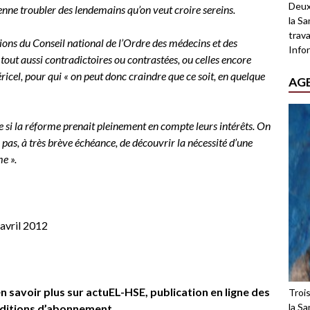
Deux
ienne troubler des lendemains qu’on veut croire sereins.
la Sa
trava
ions du Conseil national de l’Ordre des médecins et des
Infor
tout aussi contradictoires ou contrastées, ou celles encore
icel, pour qui « on peut donc craindre que ce soit, en quelque
AG
e si la réforme prenait pleinement en compte leurs intérêts. On
 pas, à très brève échéance, de découvrir la nécessité d’une
e ».
avril 2012
en savoir plus sur
actuEL-HSE
,
publication en ligne des
Troi
la Sa
onditions d’abonnement.