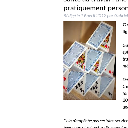
pratiquement person
Rédigé le
19 avril 2012
par
Gabriel
On
li
Gab
ep
tra
méd
Déb
C’e
fai
20 
une
Cela n’empêche pas certains service
beaucoup plus (c’est-à-dire avant mêm