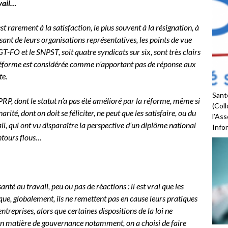
vail…
t rarement à la satisfaction, le plus souvent à la résignation, à
issant de leurs organisations représentatives, les points de vue
-FO et le SNPST, soit quatre syndicats sur six, sont très clairs
 réforme est considérée comme n’apportant pas de réponse aux
te.
Santé
RP, dont le statut n’a pas été amélioré par la réforme, même si
(Coll
rité, dont on doit se féliciter, ne peut que les satisfaire, ou du
l’As
ail, qui ont vu disparaître la perspective d’un diplôme national
Infor
ntours flous…
té au travail, peu ou pas de réactions : il est vrai que les
sque, globalement, ils ne remettent pas en cause leurs pratiques
ntreprises, alors que certaines dispositions de la loi ne
 en matière de gouvernance notamment, on a choisi de faire