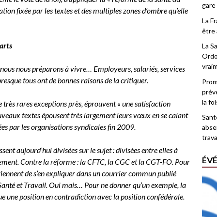
gare
cation fixée par les textes et des multiples zones d’ombre qu’elle
La F
être 
arts
La Sa
Ordo
vrai
 nous nous préparons à vivre… Employeurs, salariés, services
presque tous ont de bonnes raisons de la critiquer.
Promo
prév
la fo
 très rares exceptions près, éprouvent « une satisfaction
ouveaux textes épousent très largement leurs vœux en se calant
Santé
ées par les organisations syndicales fin 2009.
abse
trava
ent aujourd’hui divisées sur le sujet : divisées entre elles à
ÉV
alement. Contre la réforme : la CFTC, la CGC et la CGT-FO. Pour
 viennent de s’en expliquer dans un courrier commun publié
Santé et Travail. Oui mais… Pour ne donner qu’un exemple, la
e une position en contradiction avec la position confédérale.