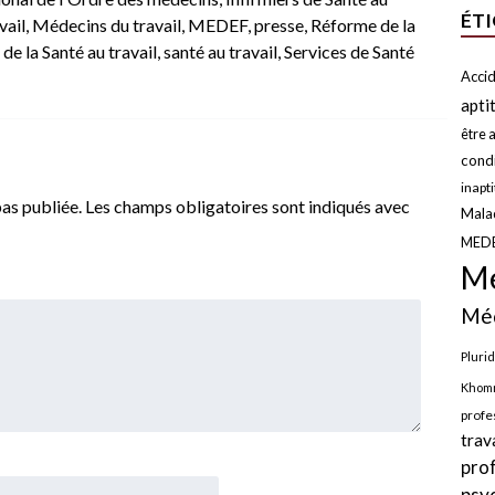
ÉT
vail
,
Médecins du travail
,
MEDEF
,
presse
,
Réforme de la
de la Santé au travail
,
santé au travail
,
Services de Santé
Accid
apti
être a
condi
inapt
as publiée.
Les champs obligatoires sont indiqués avec
Malad
MED
Mé
Méd
Plurid
Khomr
profe
trav
pro
psy