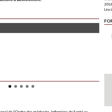
2016
Lire 
FO
ional de l'Ordre des médecins
,
Infirmiers de Santé au