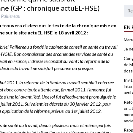
ne (GP : chronique actuEL-HSE)
 Paillereau
 trouvera ci-dessous le texte de la chronique mise en
EN 
gne sur le site actuEL HSE le 18 avril 2012 :
Marr
riel Paillereau a fondé le cabinet de conseil en santé au travail
Je ne
HYGIE. Bon connaisseur des arcanes des services de santé au
Congr
vail en France, il dresse le constat suivant : la réforme de la
de Ma
ecine du travail ne satisfait personne ou presque.
doss
Invi
ut 2011, la réforme de la Santé au travail semblait enterrée.
inter
st donc contre toute attente que, fin mai 2011, l’annonce fut
avril
te d’une loi avant l’été. Une loi fut effectivement promulguée le
Réfor
juillet 2011. Suivaient les décrets du 30 janvier 2012, pour
en at
 application de la réforme prévue au 1er juillet 2012.
mond
anci
s de santé au travail, depuis plusieurs mois et même parfois
Rappo
e le vote de la loi), d’appliquer la « réforme de la santé au