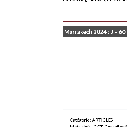
Marrakech 2024 : J – 60
Catégorie :
ARTICLES
Mots clefs :
CGT
,
Conseil nat