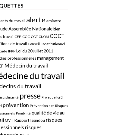
IQUETTES
alerte
amiante
ents du travail
tude
Assemblée Nationale
bien-
COCT
u travail
CFE-CGC
CGT
CNOM
tions de travail
Conseil Constitutionnel
Loi du 20 juillet 2011
itude
IPRP
management
ies professionnelles
Médecin du travail
EF
decine du travail
ecins du travail
presse
isciplinarité
Projet de loi El
prévention
Prévention des Risques
i
qualité de vie au
ssionnels
Pénibilité
risques
ail
QVT
Rapport Issindou
risques
fessionnels
chosociaux